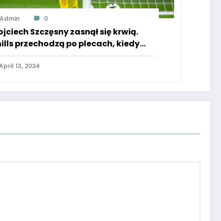
Admin
0
jciech Szczęsny zasnął się krwią.
ills przechodzą po plecach, kiedy
rzano to zdjęcie. Boli od samego
trzenia
April 13, 2024