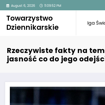
Skip
August 6, 2026
11:09:53 PM
to
content
Towarzystwo
Iga Świ
Dziennikarskie
Rzeczywiste fakty na te
jasność co do jego odejśc