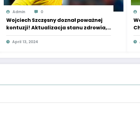
Admin
0
Wojciech Szczęsny doznał poważnej
Wo
kontuzji! Aktualizacja stanu zdrowia,
Ch
sytuacja zła
uj
April 13, 2024
pa