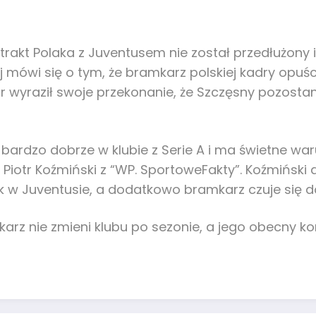
akt Polaka z Juventusem nie został przedłużony i 
mówi się o tym, że bramkarz polskiej kadry opuści 
ellar wyraził swoje przekonanie, że Szczęsny pozo
ię bardzo dobrze w klubie z Serie A i ma świetne wa
 Piotr Koźmiński z “WP. SportoweFakty”. Koźmińsk
jak w Juventusie, a dodatkowo bramkarz czuje się d
karz nie zmieni klubu po sezonie, a jego obecny k