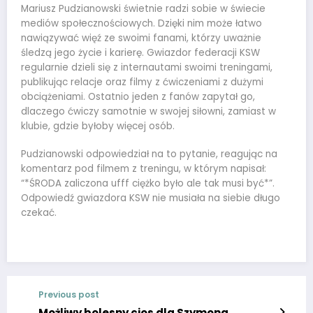
Mariusz Pudzianowski świetnie radzi sobie w świecie
mediów społecznościowych. Dzięki nim może łatwo
nawiązywać więź ze swoimi fanami, którzy uważnie
śledzą jego życie i karierę. Gwiazdor federacji KSW
regularnie dzieli się z internautami swoimi treningami,
publikując relacje oraz filmy z ćwiczeniami z dużymi
obciążeniami. Ostatnio jeden z fanów zapytał go,
dlaczego ćwiczy samotnie w swojej siłowni, zamiast w
klubie, gdzie byłoby więcej osób.
Pudzianowski odpowiedział na to pytanie, reagując na
komentarz pod filmem z treningu, w którym napisał:
“*ŚRODA zaliczona ufff ciężko było ale tak musi być*”.
Odpowiedź gwiazdora KSW nie musiała na siebie długo
czekać.
Previous post
Możliwy bolesny cios dla Szymona