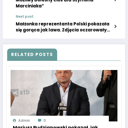
Marciniaka”
Next post
Małżonka reprezentanta Polski pokazała
się gorąca jak lawa. Zdjęcia oczarowały
nas, pokazała bardzo dużo
RELATED POSTS
Admin
0
Mariusz Pudzianowski pokazał, jak