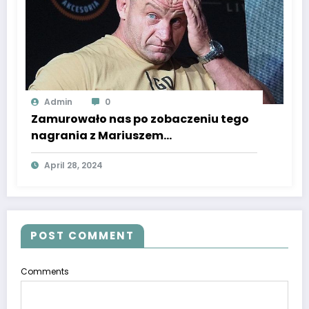
Admin
0
Zamurowało nas po zobaczeniu tego
nagrania z Mariuszem
Pudzianowskim! Przez 20 lat zmieniło
April 28, 2024
się wszystko, Nostalgia wylewa się z
ekranu
POST COMMENT
Comments