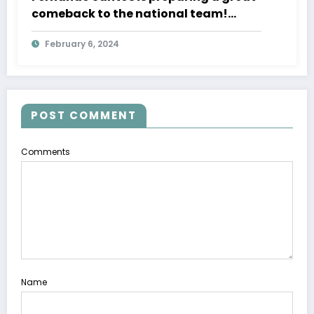
comeback to the national team!
Astonishing news about the former
February 6, 2024
coach of the Polish national team
POST COMMENT
Comments
Name