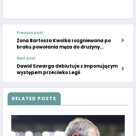
Previous post
Żona Bartosza Kwolka rozgniewana po
braku powołania męża do drużyny
narodowej
Next post
Dawid Szwarga debiutuje z imponującym
występem przeciwko Legii
RELATED POSTS