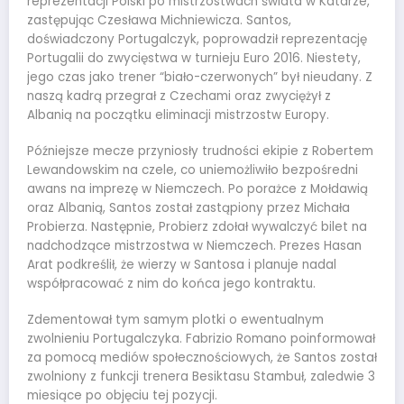
reprezentacji Polski po mistrzostwach świata w Katarze,
zastępując Czesława Michniewicza. Santos,
doświadczony Portugalczyk, poprowadził reprezentację
Portugalii do zwycięstwa w turnieju Euro 2016. Niestety,
jego czas jako trener “biało-czerwonych” był nieudany. Z
naszą kadrą przegrał z Czechami oraz zwyciężył z
Albanią na początku eliminacji mistrzostw Europy.
Późniejsze mecze przyniosły trudności ekipie z Robertem
Lewandowskim na czele, co uniemożliwiło bezpośredni
awans na imprezę w Niemczech. Po porażce z Mołdawią
oraz Albanią, Santos został zastąpiony przez Michała
Probierza. Następnie, Probierz zdołał wywalczyć bilet na
nadchodzące mistrzostwa w Niemczech. Prezes Hasan
Arat podkreślił, że wierzy w Santosa i planuje nadal
współpracować z nim do końca jego kontraktu.
Zdementował tym samym plotki o ewentualnym
zwolnieniu Portugalczyka. Fabrizio Romano poinformował
za pomocą mediów społecznościowych, że Santos został
zwolniony z funkcji trenera Besiktasu Stambuł, zaledwie 3
miesiące po objęciu tej pozycji.