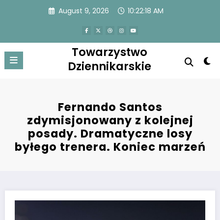
Skip
August 9, 2026
10:22:18 AM
to
content
Towarzystwo
Dziennikarskie
Fernando Santos
zdymisjonowany z kolejnej
posady. Dramatyczne losy
byłego trenera. Koniec marzeń