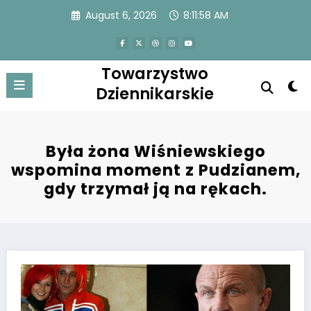
Skip
August 6, 2026
8:11:58 AM
to
content
Towarzystwo
Dziennikarskie
Była żona Wiśniewskiego
wspomina moment z Pudzianem,
gdy trzymał ją na rękach.