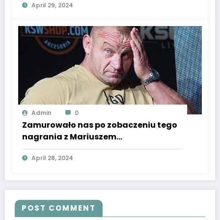
April 29, 2024
Admin
0
Zamurowało nas po zobaczeniu tego
nagrania z Mariuszem
Pudzianowskim! Przez 20 lat zmieniło
April 28, 2024
się wszystko, Nostalgia wylewa się z
ekranu
POST COMMENT