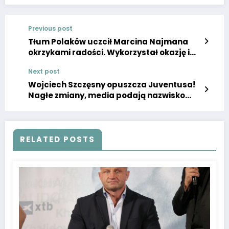
Previous post
Tłum Polaków uczcił Marcina Najmana
okrzykami radości. Wykorzystał okazję i
cieszył się zasługą
Next post
Wojciech Szczęsny opuszcza Juventusa!
Nagłe zmiany, media podają nazwisko
następcy Polaka!
RELATED POSTS