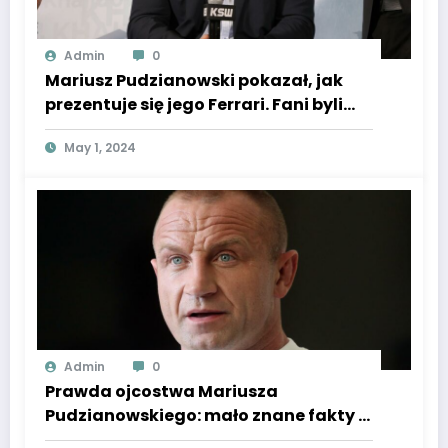
Admin
0
Mariusz Pudzianowski pokazał, jak
prezentuje się jego Ferrari. Fani byli
zaskoczeni. Super Express
May 1, 2024
Admin
0
Prawda ojcostwa Mariusza
Pudzianowskiego: mało znane fakty o
jego ojcu wg Super Expressu.