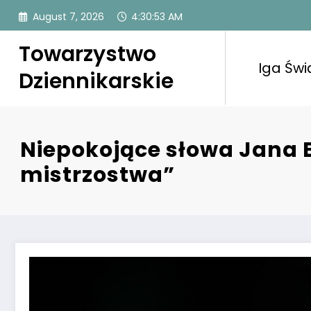
Skip
August 7, 2026
4:30:53 AM
to
content
Towarzystwo
Iga Świ
Dziennikarskie
Niepokojące słowa Jana 
mistrzostwa”