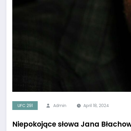
UFC 291
Admin
April 18, 2024
Niepokojące słowa Jana Błachow