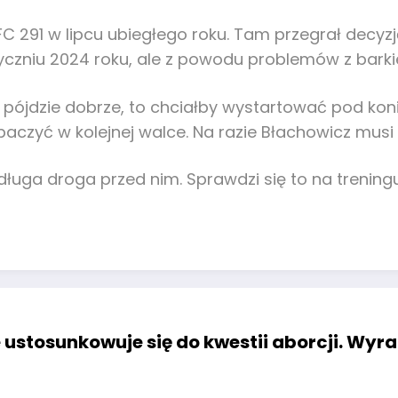
UFC 291 w lipcu ubiegłego roku. Tam przegrał decyz
tyczniu 2024 roku, ale z powodu problemów z barkie
 pójdzie dobrze, to chciałby wystartować pod koni
zobaczyć w kolejnej walce. Na razie Błachowicz mus
 długa droga przed nim. Sprawdzi się to na treni
stosunkowuje się do kwestii aborcji. Wyra