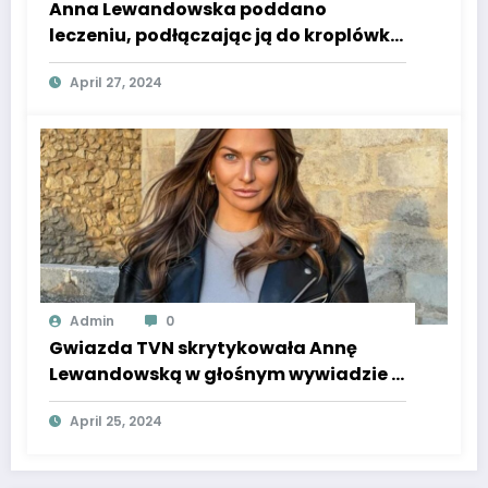
Anna Lewandowska poddano
leczeniu, podłączając ją do kroplówki
z igłą w żyle, jak donosi Super Express.
April 27, 2024
Admin
0
Gwiazda TVN skrytykowała Annę
Lewandowską w głośnym wywiadzie z
Super Expressem.
April 25, 2024