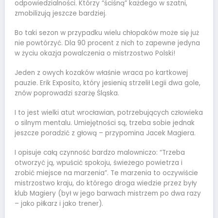
odpowiedzialności. Którzy “ściśną” każdego w szatni,
zmobilizują jeszcze bardziej.
Bo taki sezon w przypadku wielu chłopaków może się już
nie powtórzyć. Dla 90 procent z nich to zapewne jedyna
w życiu okazja powalczenia o mistrzostwo Polski!
Jeden z owych kozaków właśnie wraca po kartkowej
pauzie. Erik Exposito, który jesienią strzelił Legii dwa gole,
znów poprowadzi szarżę Śląska.
I to jest wielki atut wrocławian, potrzebujących człowieka
o silnym mentalu. Umiejętności są, trzeba sobie jednak
jeszcze poradzić z głową – przypomina Jacek Magiera.
I opisuje całą czynność bardzo malowniczo: “Trzeba
otworzyć ją, wpuścić spokoju, świeżego powietrza i
zrobić miejsce na marzenia”. Te marzenia to oczywiście
mistrzostwo kraju, do którego droga wiedzie przez były
klub Magiery (był w jego barwach mistrzem po dwa razy
– jako piłkarz i jako trener).