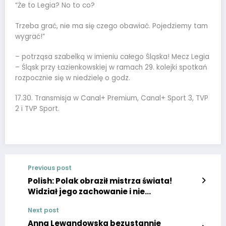
“Że to Legia? No to co?
Trzeba grać, nie ma się czego obawiać. Pojedziemy tam
wygrać!”
– potrząsa szabelką w imieniu całego Śląska! Mecz Legia
– Śląsk przy Łazienkowskiej w ramach 29. kolejki spotkań
rozpocznie się w niedzielę o godz.
17.30. Transmisja w Canal+ Premium, Canal+ Sport 3, TVP
2 i TVP Sport.
Previous post
Polish: Polak obraził mistrza świata!
Widział jego zachowanie i nie
powstrzymał się od przekleństw.
Next post
Anna Lewandowska bezustannie