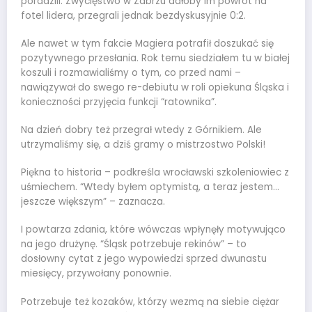
poradzili. Zwycięstwo w Zabrzu dałoby im powrót na
fotel lidera, przegrali jednak bezdyskusyjnie 0:2.
Ale nawet w tym fakcie Magiera potrafił doszukać się
pozytywnego przesłania. Rok temu siedziałem tu w białej
koszuli i rozmawialiśmy o tym, co przed nami –
nawiązywał do swego re-debiutu w roli opiekuna Śląska i
konieczności przyjęcia funkcji “ratownika”.
Na dzień dobry też przegrał wtedy z Górnikiem. Ale
utrzymaliśmy się, a dziś gramy o mistrzostwo Polski!
Piękna to historia – podkreśla wrocławski szkoleniowiec z
uśmiechem. “Wtedy byłem optymistą, a teraz jestem…
jeszcze większym” – zaznacza.
I powtarza zdania, które wówczas wpłynęły motywująco
na jego drużynę. “Śląsk potrzebuje rekinów” – to
dosłowny cytat z jego wypowiedzi sprzed dwunastu
miesięcy, przywołany ponownie.
Potrzebuje też kozaków, którzy wezmą na siebie ciężar