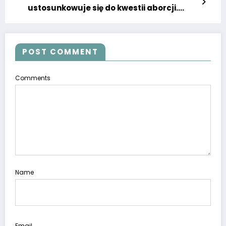
ustosunkowuje się do kwestii aborcji.
Wyraziła stanowczy pogląd publicznie na
temat polityki w Polsce.
POST COMMENT
Comments
Name
Email