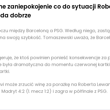
 zaniepokojenie co do sytuacji Rob
ąda dobrze
czu między Barceloną a PSG. Według niego, zastą
a swoją szybkość. Tomaszewski uważa, że Barcelon
eruje, że ktoś powinien ponieść konsekwencje za po
e była dramatyczna do momentu czerwonej kartki dl
rtki.
vi może zrzucić winę za porażkę na Roberta Lewan
adryt 4:2 (1. mecz 1:2) i zagra w półfinale z PSG.