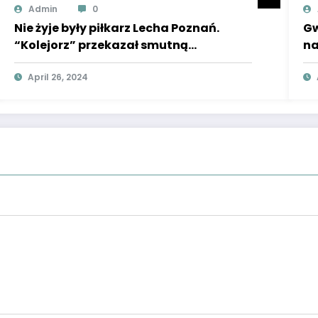
Admin
0
Nie żyje były piłkarz Lecha Poznań.
Gw
“Kolejorz” przekazał smutną
na
wiadomość! Klub pogrążył się w
wi
żałobie
April 26, 2024