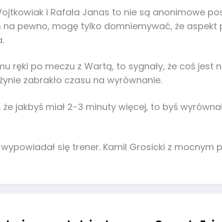
ojtkowiak i Rafała Janas to nie są anonimowe pos
 na pewno, mogę tylko domniemywać, że aspekt
.
mu ręki po meczu z Wartą, to sygnały, że coś jest
rużynie zabrakło czasu na wyrównanie.
isz, że jakbyś miał 2-3 minuty więcej, to byś wyrówn
e wypowiadał się trener. Kamil Grosicki z mocnym