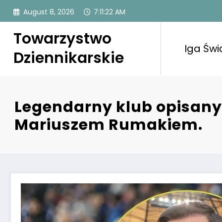
Skip
August 8, 2026
7:11:23 AM
to
content
Towarzystwo
Iga Świ
Dziennikarskie
Legendarny klub opisany
Mariuszem Rumakiem.