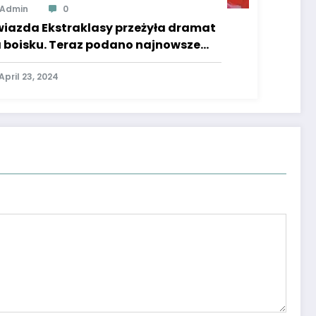
Admin
0
iazda Ekstraklasy przeżyła dramat
 boisku. Teraz podano najnowsze
eści o jego zdrowiu
April 23, 2024