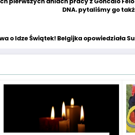
h pierwszych dniach pracy z Goncalo Feio i
DNA. pytaliśmy go takż
wa o Idze Świątek! Belgijka opowiedziała Su