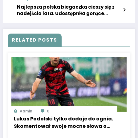
Najlepsza polska biegaczka cieszy się z
nadejścia lata. Udostępniła gorące
zdjęcie ze swoją siostrą. Skąpo ubrane
stroje rozgrzały wyobraźnię fanów
RELATED POSTS
Admin
0
Lukas Podolski tylko dodaje do ognia.
Skomentował swoje mocne słowa o
Górniku, nie zamierzając gryźć się w