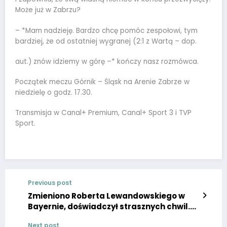
Może już w Zabrzu?
– *Mam nadzieję. Bardzo chcę pomóc zespołowi, tym
bardziej, że od ostatniej wygranej (2:1 z Wartą – dop.
aut.) znów idziemy w górę –* kończy nasz rozmówca.
Początek meczu Górnik – Śląsk na Arenie Zabrze w
niedzielę o godz. 17.30.
Transmisja w Canal+ Premium, Canal+ Sport 3 i TVP
Sport.
Previous post
Zmieniono Roberta Lewandowskiego w
Bayernie, doświadczył strasznych chwil.
Dzieci gwiazdy piłkarskiej ucierpiały.
Next post