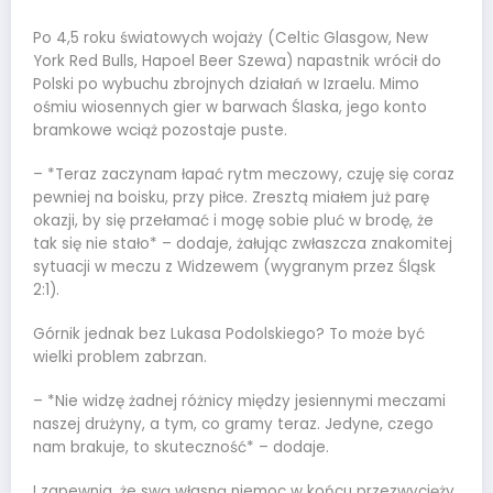
Po 4,5 roku światowych wojaży (Celtic Glasgow, New
York Red Bulls, Hapoel Beer Szewa) napastnik wrócił do
Polski po wybuchu zbrojnych działań w Izraelu. Mimo
ośmiu wiosennych gier w barwach Ślaska, jego konto
bramkowe wciąż pozostaje puste.
– *Teraz zaczynam łapać rytm meczowy, czuję się coraz
pewniej na boisku, przy piłce. Zresztą miałem już parę
okazji, by się przełamać i mogę sobie pluć w brodę, że
tak się nie stało* – dodaje, żałując zwłaszcza znakomitej
sytuacji w meczu z Widzewem (wygranym przez Śląsk
2:1).
Górnik jednak bez Lukasa Podolskiego? To może być
wielki problem zabrzan.
– *Nie widzę żadnej różnicy między jesiennymi meczami
naszej drużyny, a tym, co gramy teraz. Jedyne, czego
nam brakuje, to skuteczność* – dodaje.
I zapewnia, że swą własną niemoc w końcu przezwycięży.