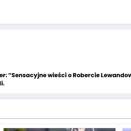
swer: “Sensacyjne wieści o Robercie Lewand
i.