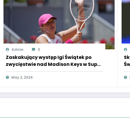
Admin
0
Zaskakujący występ Igi Świątek po
Sk
zwycięstwie nad Madison Keys w Super
Św
Express.
May 2, 2024