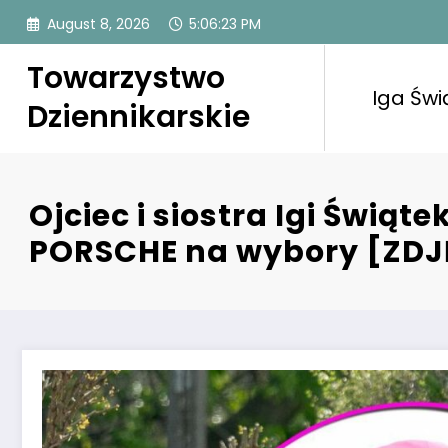
Skip
August 8, 2026
5:06:24 PM
to
content
Towarzystwo
Iga Świ
Dziennikarskie
Ojciec i siostra Igi Świ
PORSCHE na wybory [ZDJ