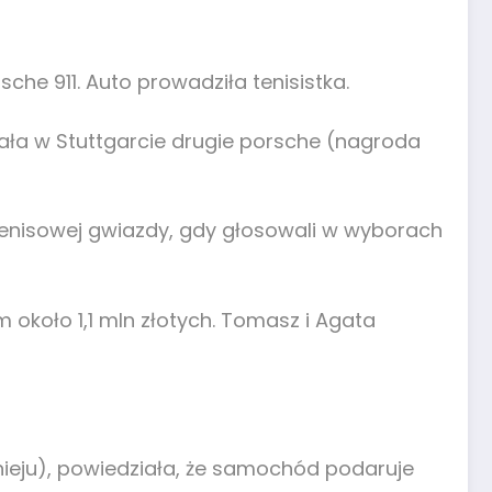
e 911. Auto prowadziła tenisistka.
ygrała w Stuttgarcie drugie porsche (nagroda
ę tenisowej gwiazdy, gdy głosowali w wyborach
 około 1,1 mln złotych. Tomasz i Agata
rnieju), powiedziała, że samochód podaruje