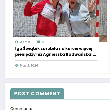
Admin
0
Iga Świątek zarobiła na korcie więcej
pieniędzy niż Agnieszka Radwańska!
Super Express donosi, że właśnie ją
wyprzedziła.
May 2, 2024
POST COMMENT
Comments