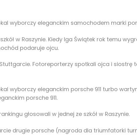
okal wyborczy eleganckim samochodem marki porsch
 ze szkół w Raszynie. Kiedy Iga Świątek rok temu w
amochód podaruje ojcu.
tuttgarcie. Fotoreporterzy spotkali ojca i siostr
kal wyborczy eleganckim porsche 911 turbo wartym
eganckim porsche 911.
ki rankingu głosowali w jednej ze szkół w Raszynie.
rcie drugie porsche (nagroda dla triumfatorki tu