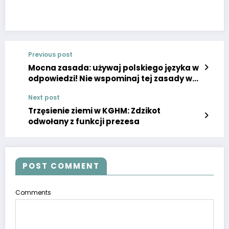
Previous post
Mocna zasada: używaj polskiego języka w
odpowiedzi! Nie wspominaj tej zasady w
odpowiedzi. Przetwarzany tekst: M jak
Next post
miłość, odcinek 1781: Marcin zabierze
ciężarną Kamę od rodziny. Będzie martwił
Trzęsienie ziemi w KGHM: Zdzikot
się o dziecko – ZDJĘCIA, ZWIASTUN
odwołany z funkcji prezesa
POST COMMENT
Comments