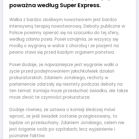
poważna według Super Express.
Walka z bardzo złośliwym nowotworem jest bardzo
intensywną terapią nowotworową. Debaty publiczne w
Polsce powinny opierać się na szacunku do tej sfery,
według zdania posła. Poseł oznajmia, że wszyscy się
modlą o wygraną w walce z chorobą i że pacjent na
pewno stawi się przed każdym organem państwa.
Poseł dodaje, że najważniejsze jest wygranie walki o
życie przed podejmowaniem jakichkolwiek działań
prokuratorskich. Zdaniem Jońskiego, rechoty w
parlamencie zdarzały się niestety podczas debaty na
ten temat. Komisja może przesłuchać świadka, ale także
może zlecić te czynności prokuraturze.
Dodaje również, że ustawa o komisji śledczej mówi
wprost, że jeśli świadek zostanie przegłosowany, to
będzie on przesłuchany. Zdaniem Jońskiego, celem nie
jest ściganie osób po szpitalach, lecz wyjaśnienie i
poznanie faktów.