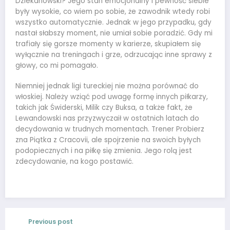
Dziekanowski? Jego stan emocjonalny i pewność siebie
były wysokie, co wiem po sobie, że zawodnik wtedy robi
wszystko automatycznie. Jednak w jego przypadku, gdy
nastał słabszy moment, nie umiał sobie poradzić. Gdy mi
trafiały się gorsze momenty w karierze, skupiałem się
wyłącznie na treningach i grze, odrzucając inne sprawy z
głowy, co mi pomagało.
Niemniej jednak ligi tureckiej nie można porównać do
włoskiej. Należy wziąć pod uwagę formę innych piłkarzy,
takich jak Świderski, Milik czy Buksa, a także fakt, że
Lewandowski nas przyzwyczaił w ostatnich latach do
decydowania w trudnych momentach. Trener Probierz
zna Piątka z Cracovii, ale spojrzenie na swoich byłych
podopiecznych i na piłkę się zmienia. Jego rolą jest
zdecydowanie, na kogo postawić.
Previous post