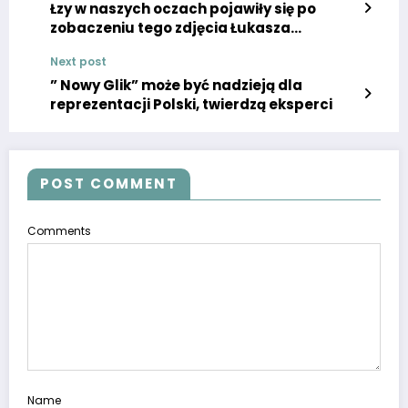
Łzy w naszych oczach pojawiły się po
zobaczeniu tego zdjęcia Łukasza
Kaczmarka! Reprezentant Polski
Next post
zadedykował to zwycięstwo córce,
smutne informacje
” Nowy Glik” może być nadzieją dla
reprezentacji Polski, twierdzą eksperci
POST COMMENT
Comments
Name