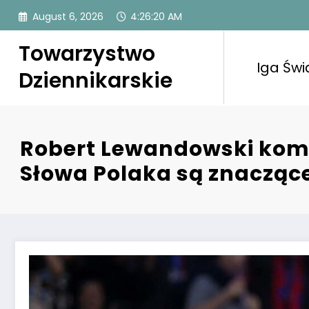
Skip
August 6, 2026
4:26:21 AM
to
content
Towarzystwo
Iga Świ
Dziennikarskie
Robert Lewandowski komen
Słowa Polaka są znaczące 