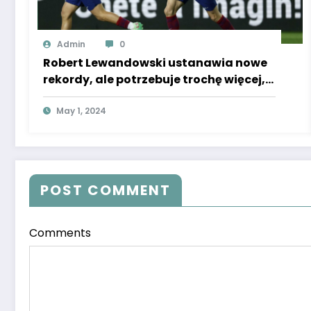
Admin
0
Robert Lewandowski ustanawia nowe
rekordy, ale potrzebuje trochę więcej,
aby osiągnąć ten wynik. “Jestem
pewny, że to zrobi. Życzę mu tego”
May 1, 2024
[ROZMOWA SE]
POST COMMENT
Comments