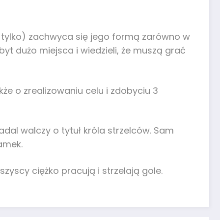
e tylko) zachwyca się jego formą zarówno w
zbyt dużo miejsca i wiedzieli, że muszą grać
kże o zrealizowaniu celu i zdobyciu 3
adal walczy o tytuł króla strzelców. Sam
ramek.
zyscy ciężko pracują i strzelają gole.