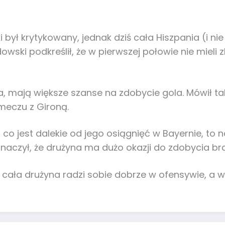
ł krytykowany, jednak dziś cała Hiszpania (i ni
dowski podkreślił, że w pierwszej połowie nie mieli 
ala, mają większe szanse na zdobycie gola. Mówił ta
meczu z Gironą.
o jest dalekie od jego osiągnięć w Bayernie, to n
zaznaczył, że drużyna ma dużo okazji do zdobycia b
e cała drużyna radzi sobie dobrze w ofensywie, a ws