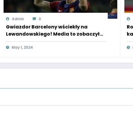
Admin
0
Gwiazdor Barcelony wściekły na
Ro
Lewandowskiego! Media to zobaczyły,
ka
nie mógł ukryć wściekłości!
Su
May 1, 2024