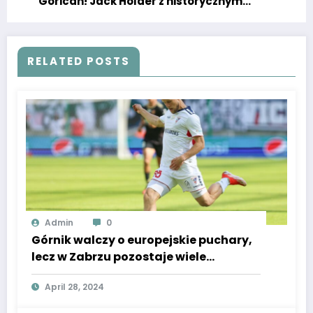
Gorican! Jack Holder z historycznym
triumfem. Świetne ściganie w Chorwacji.
RELATED POSTS
Admin
0
Górnik walczy o europejskie puchary,
lecz w Zabrzu pozostaje wiele
tajemnic. Rzadka przyszłość
April 28, 2024
pomocnika.