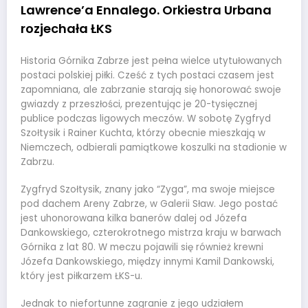
Lawrence’a Ennalego. Orkiestra Urbana
rozjechała ŁKS
Historia Górnika Zabrze jest pełna wielce utytułowanych
postaci polskiej piłki. Cześć z tych postaci czasem jest
zapomniana, ale zabrzanie starają się honorować swoje
gwiazdy z przeszłości, prezentując je 20-tysięcznej
publice podczas ligowych meczów. W sobotę Zygfryd
Szołtysik i Rainer Kuchta, którzy obecnie mieszkają w
Niemczech, odbierali pamiątkowe koszulki na stadionie w
Zabrzu.
Zygfryd Szołtysik, znany jako “Zyga”, ma swoje miejsce
pod dachem Areny Zabrze, w Galerii Sław. Jego postać
jest uhonorowana kilka banerów dalej od Józefa
Dankowskiego, czterokrotnego mistrza kraju w barwach
Górnika z lat 80. W meczu pojawili się również krewni
Józefa Dankowskiego, między innymi Kamil Dankowski,
który jest piłkarzem ŁKS-u.
Jednak to niefortunne zagranie z jego udziałem