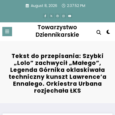
Skip
August 8, 2026
2:37:53 PM
to
content
Towarzystwo
Dziennikarskie
Tekst do przepisania: Szybki
„Lolo” zachwycił „Małego”,
Legenda Górnika oklaskiwała
techniczny kunszt Lawrence’a
Ennalego. Orkiestra Urbana
rozjechała ŁKS