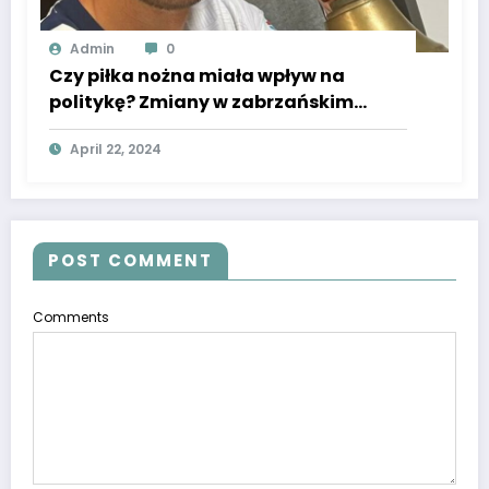
Admin
0
Czy piłka nożna miała wpływ na
politykę? Zmiany w zabrzańskim
ratuszu, a Lukas Podolski podgrzewa
April 22, 2024
emocje poprzez ten wpis!
POST COMMENT
Comments