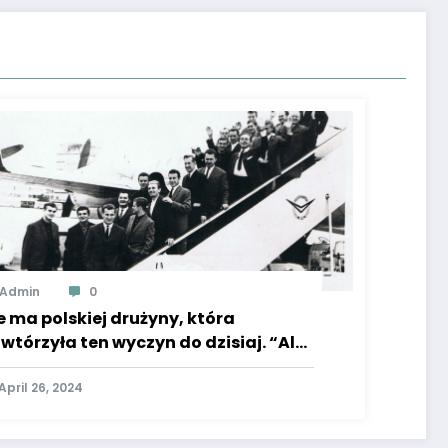
Admin
0
e ma polskiej drużyny, która
wtórzyła ten wyczyn do dzisiaj. “Ale
n szampan smakował gorzko…”
April 26, 2024