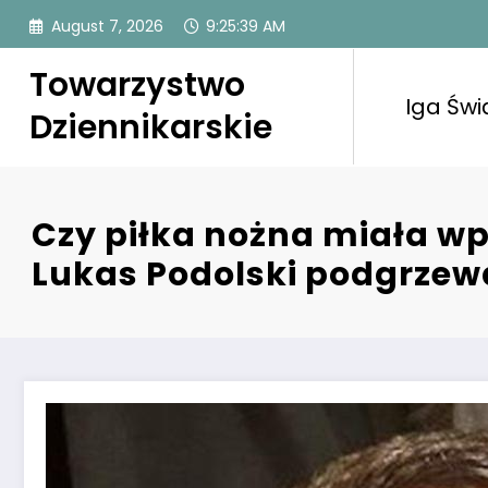
Skip
August 7, 2026
9:25:40 AM
to
content
Towarzystwo
Iga Świ
Dziennikarskie
Czy piłka nożna miała wp
Lukas Podolski podgrzew