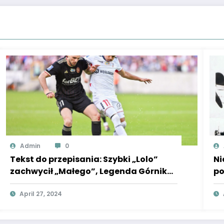
Admin
0
Tekst do przepisania: Szybki „Lolo”
Ni
zachwycił „Małego”, Legenda Górnika
po
oklaskiwała techniczny kunszt
te
Lawrence’a Ennalego. Orkiestra
April 27, 2024
Urbana rozjechała ŁKS