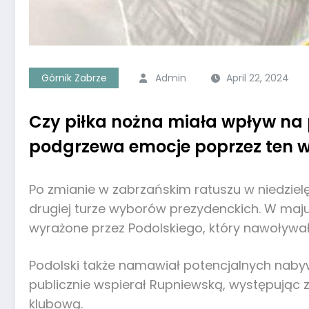
Górnik Zabrze
Admin
April 22, 2024
Czy piłka nożna miała wpływ na 
podgrzewa emocje poprzez ten w
Po zmianie w zabrzańskim ratuszu w niedzie
drugiej turze wyborów prezydenckich. W maju
wyrażone przez Podolskiego, który nawoływał
Podolski także namawiał potencjalnych nabywc
publicznie wspierał Rupniewską, występując 
klubową.