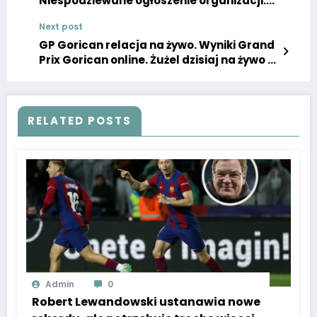
Niespodziewane ogłoszenie organizacji.
Aktor spróbuje zlać Ciosa.
Next post
GP Gorican relacja na żywo. Wyniki Grand
Prix Gorican online. Żużel dzisiaj na żywo w
Internecie. GP Gorican 27.04 live online.
RELATED POSTS
Admin
0
Robert Lewandowski ustanawia nowe