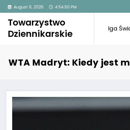
Skip
August 6, 2026
4:54:51 PM
to
content
Towarzystwo
Iga Świ
Dziennikarskie
WTA Madryt: Kiedy jest m