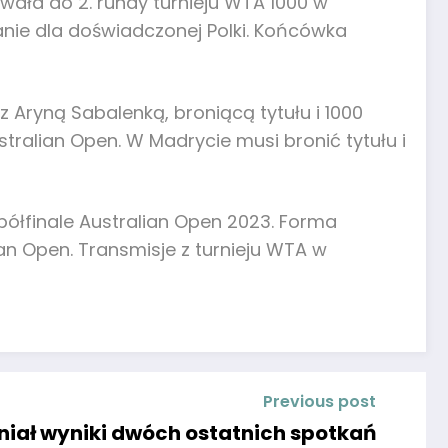
owała do 2. rundy turnieju WTA 1000 w
anie dla doświadczonej Polki. Końcówka
 Aryną Sabalenką, broniącą tytułu i 1000
ralian Open. W Madrycie musi bronić tytułu i
 półfinale Australian Open 2023. Forma
an Open. Transmisje z turnieju WTA w
Previous post
niał wyniki dwóch ostatnich spotkań