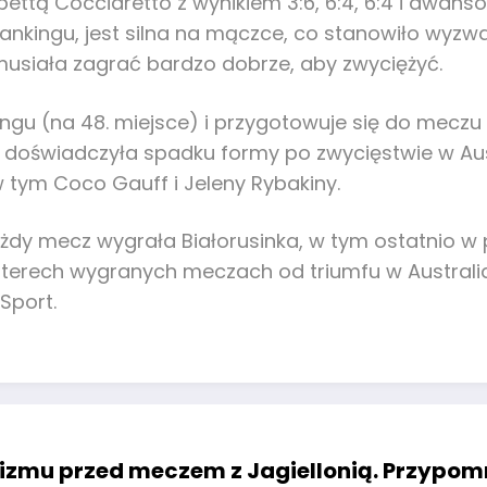
ettą Cocciaretto z wynikiem 3:6, 6:4, 6:4 i awans
rankingu, jest silna na mączce, co stanowiło wyzw
musiała zagrać bardzo dobrze, aby zwyciężyć.
u (na 48. miejsce) i przygotowuje się do meczu z
, doświadczyła spadku formy po zwycięstwie w Aust
w tym Coco Gauff i Jeleny Rybakiny.
 każdy mecz wygrała Białorusinka, w tym ostatnio w
czterech wygranych meczach od triumfu w Australi
Sport.
izmu przed meczem z Jagiellonią. Przypom