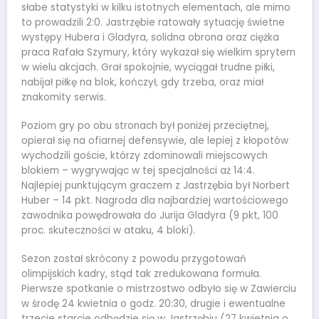
słabe statystyki w kilku istotnych elementach, ale mimo
to prowadzili 2:0. Jastrzębie ratowały sytuację świetne
występy Hubera i Gladyra, solidna obrona oraz ciężka
praca Rafała Szymury, który wykazał się wielkim sprytem
w wielu akcjach. Grał spokojnie, wyciągał trudne piłki,
nabijał piłkę na blok, kończył, gdy trzeba, oraz miał
znakomity serwis.
Poziom gry po obu stronach był poniżej przeciętnej,
opierał się na ofiarnej defensywie, ale lepiej z kłopotów
wychodzili goście, którzy zdominowali miejscowych
blokiem – wygrywając w tej specjalności aż 14:4.
Najlepiej punktującym graczem z Jastrzębia był Norbert
Huber – 14 pkt. Nagroda dla najbardziej wartościowego
zawodnika powędrowała do Jurija Gladyra (9 pkt, 100
proc. skuteczności w ataku, 4 bloki).
Sezon został skrócony z powodu przygotowań
olimpijskich kadry, stąd tak zredukowana formuła.
Pierwsze spotkanie o mistrzostwo odbyło się w Zawierciu
w środę 24 kwietnia o godz. 20:30, drugie i ewentualne
trzecie starcie odbędzie się w Jastrzębiu (27 kwietnia o