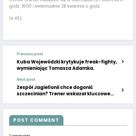
godz. 18:00 i ewentualnie 28 kwietnia o godz.
14:45).
Previous post
Kuba Wojewódzki krytykuje freak-fighty,
wymieniając Tomasza Adamka.
Next post
Zespół Jagiellonii chce dogonić
szczecinian? Trener wskazał kluczowe
okoliczności: „Sytuacja się odwróci”
POST COMMENT
Comments