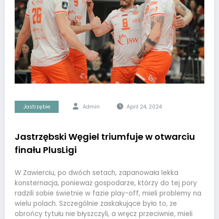
Jastrzębie
Admin
April 24, 2024
Jastrzębski Węgiel triumfuje w otwarciu
finału PlusLigi
W Zawierciu, po dwóch setach, zapanowała lekka
konsternacja, ponieważ gospodarze, którzy do tej pory
radzili sobie świetnie w fazie play-off, mieli problemy na
wielu polach. Szczególnie zaskakujące było to, że
obrońcy tytułu nie błyszczyli, a wręcz przeciwnie, mieli