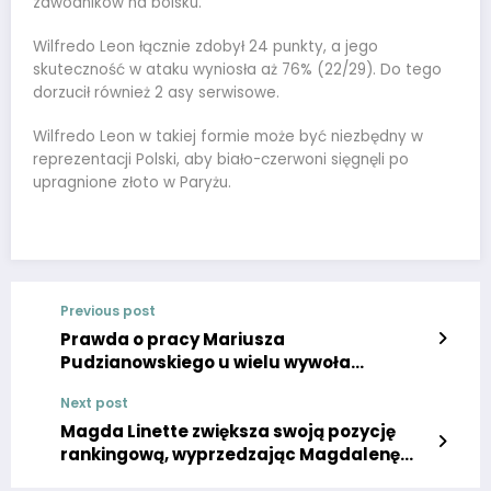
zawodników na boisku.
Wilfredo Leon łącznie zdobył 24 punkty, a jego
skuteczność w ataku wyniosła aż 76% (22/29). Do tego
dorzucił również 2 asy serwisowe.
Wilfredo Leon w takiej formie może być niezbędny w
reprezentacji Polski, aby biało-czerwoni sięgnęli po
upragnione złoto w Paryżu.
Previous post
Prawda o pracy Mariusza
Pudzianowskiego u wielu wywoła
ogromny szok: gwiazdor KSW do
Next post
wszystkiego się przyznał.
Magda Linette zwiększa swoją pozycję
rankingową, wyprzedzając Magdalenę
Fręch.