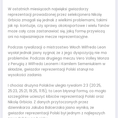
W ostatnich miesiącach najwięksi gwiazdorzy
reprezentacji prowadzonej przez selekcjonera Nikolę
Grbicia zmagali się jednak z wielkimi problemami, takimi
jak np. kontuzje, czy sprawy okołosportowe i wielu fanów
może cały czas zastanawiać się, jaką formę przywiozą
oni na najważniejsze mecze reprezentacyjne.
Podczas rywalizacji o mistrzostwo Włoch Wilfredo Leon
wysłał jednak jasny sygnał, że z jego dyspozycją nie ma
problemów. Podczas drugiego meczu Vero Volley Monza
z Perugią z Wilfredo Leonem i Kamilem Semeniukiem w
składzie, gwiazdor reprezentacji Polski stanął na
wysokości zadania.
I chociaż drużyna Polaków uległa rywalom 2:3 (20:25,
25:23, 25:21, 19:25, 11:15), to Leon błysnął formą, co mogło
szczególnie ucieszyć kibiców reprezentacji Polski oraz
Nikolę Grbicia. Z danych przytoczonych przez
dziennikarza Jakuba Balcerzaka jasno wynika, że
gwiazdor reprezentacji Polski był jednym z najlepszych