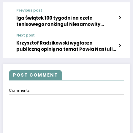
Previous post
Iga Świątek 100 tygodni na czele
tenisowego rankingu! Niesamowity
sukces wielkiej Polki!
Next post
Krzysztof Radzikowski wygłasza
publiczną opinię na temat Pawła Nastuli!
Gwiazda Gogglebox TTV spotkała się z
mistrzem olimpijskim.
POST COMMENT
Comments