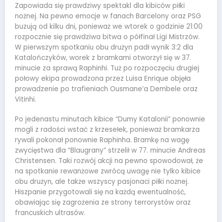
Zapowiada się prawdziwy spektakl dla kibiców piłki
nożnej. Na pewno emocje w fanach Barcelony oraz PSG
buzują od kilku dni, ponieważ we wtorek o godzinie 21:00
rozpocznie się prawdziwa bitwa o półfinał Ligi Mistrzów.
W pierwszym spotkaniu obu drużyn padł wynik 3:2 dla
Katalończyków, worek z bramkami otworzył się w 37.
minucie za sprawą Raphinhi. Tuż po rozpoczęciu drugiej
połowy ekipa prowadzona przez Luisa Enrique objęła
prowadzenie po trafieniach Ousmane’a Dembele oraz
Vitinhi.
Po jedenastu minutach kibice “Dumy Katalonii” ponownie
mogli z radości wstać z krzesełek, ponieważ bramkarza
rywali pokonał ponownie Raphinha. Bramkę na wagę
zwycięstwa dla “Blaugrany” strzelił w 77. minucie Andreas
Christensen. Taki rozwój akcji na pewno spowodował, że
na spotkanie rewanżowe zwrócą uwagę nie tylko kibice
obu drużyn, ale także wszyscy pasjonaci piłki nożnej.
Hiszpanie przygotowali się na każdą ewentualność,
obawiając się zagrożenia ze strony terrorystów oraz
francuskich ultrasów.