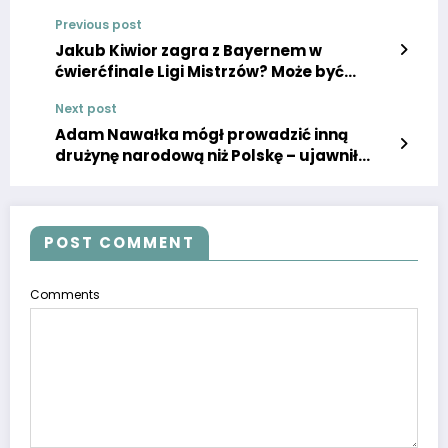
Previous post
Jakub Kiwior zagra z Bayernem w
ćwierćfinale Ligi Mistrzów? Może być
problem…” Rewrite: Czy Jakub Kiwior
Next post
zagra z Bayernem w ćwierćfinale Ligi
Mistrzów? Może to spowodować
Adam Nawałka mógł prowadzić inną
problem…
drużynę narodową niż Polskę – ujawnił
były piłkarz po latach.
POST COMMENT
Comments