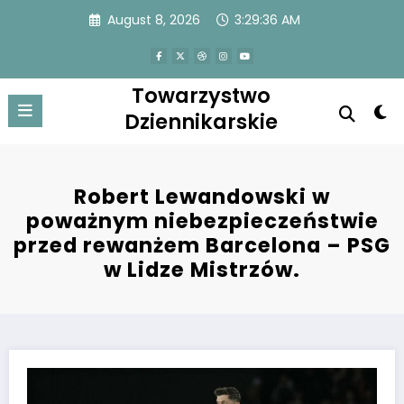
Skip
August 8, 2026
3:29:36 AM
to
content
Towarzystwo
Dziennikarskie
Robert Lewandowski w
poważnym niebezpieczeństwie
przed rewanżem Barcelona – PSG
w Lidze Mistrzów.