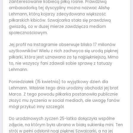
zainteresowanie kobiecą piłką rośnie. Prawdziwą
ambasadorką tej dyscypliny można nazwać Alishę
Lehmann, którą kojarzy zdecydowana większość
piłkarskich kibiców. Szwajcarka stała się prawdziwą
gwiazdą, co w dużej mierze zawdzięcza mediom
społecznościowym.
Jej profil na Instagramie obserwuje blisko 17 milionów
użytkowników! Wielu z nich zachwyca się urodą pięknej
piłkarki, która jest uznawana za tę najpiękniejszą. Mimo
to, nie wszyscy fani zdawali sobie sprawę z tatuaży
Lehmann.
Poniedziałek (15 kwietnia) to wyjątkowy dzień dla
Lehmann. Właśnie tego dnia urodziny obchodzi jej brat
Marco. Z tego powodu piłkarka postanowiła publicznie
złożyć mu życzenia w social mediach, ale uwagę fanów
mógł przykuć inny szczegół.
Do urodzinowych życzeń 25-latka dołączyła wspólne
zdjęcie, na którym była ubrana w białą sukienkę mini. Ten
strój w pełni odsłonił nogi pięknej Szwajcarki, a na jej