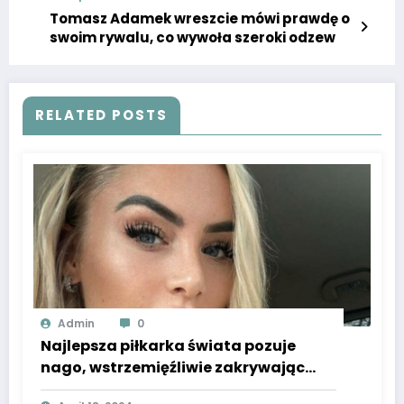
Tomasz Adamek wreszcie mówi prawdę o
swoim rywalu, co wywoła szeroki odzew
RELATED POSTS
Admin
0
Najlepsza piłkarka świata pozuje
nago, wstrzemięźliwie zakrywając
jedynie biustonosz. To było dla nas