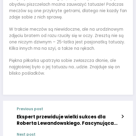
obydwu piszczelach można zauważyć tatuaże! Podczas
meczów są one przykryte getrami, dlatego nie każdy fan
zdaje sobie z nich sprawę.
W trakcie meczów są niewidoczne, ale na urodzinowym
zdjęciu bratem od razu rzuciły się w oczy. Zresztą nie są
one niczym dziwnym – 25-latka jest pasjonatką tatuaży.
Kilka innych ma na szyi, a także na rękach.
Piękna piłkarka upatrzyła sobie zwłaszcza dłonie, ale
najgłośniej było o jej tatuażu na…udzie. Znajduje się on
blisko pośladków.
Previous post
Ekspert przewiduje wielki sukces dla
Roberta Lewandowskiego. Fascynująca
prognoza! [ROZMOWA SE]
Next post