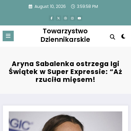
Skip
August 10, 2026
3:59:58 PM
to
content
Towarzystwo
Dziennikarskie
Aryna Sabalenka ostrzega Igi
Świątek w Super Expressie: “Aż
rzuciła mięsem!