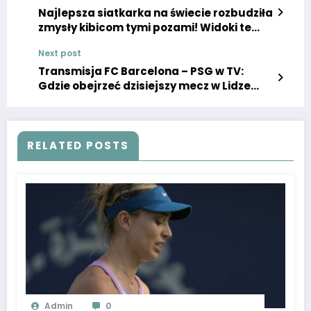
Najlepsza siatkarka na świecie rozbudziła
zmysły kibicom tymi pozami! Widoki te
podgrzały emocje
Next post
Transmisja FC Barcelona – PSG w TV:
Gdzie obejrzeć dzisiejszy mecz w Lidze
Mistrzów Barcelona – PSG STREAM ONLINE
LIVE 16.04.2024
RELATED POSTS
Admin
0