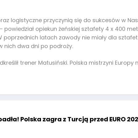
az logistyczne przyczynią się do sukcesów w Nass
– powiedział opiekun żeńskiej sztafety 4 x 400 metr
W poprzednich latach zawody nie miały dla sztafet
 w nich dwa dni po podroży.
kreślił trener Matusiński. Polska mistrzyni Europy
adła! Polska zagra z Turcją przed EURO 202