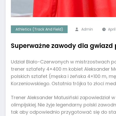
Athletics (Track And Field)
Admin
Apri
Superważne zawody dla gwiazd po
Udział Biało-Czerwonych w mistrzostwach pop
trener sztafety 4×400 m kobiet Aleksander Mat
polskich sztafet (męska i żeńska 4×100 m, 
Korzeniowskiego. Ostatnia trójka to złoci med
Trener Aleksander Matusiński zapowiedział w 
olimpijskiej. Nie żyje legendarny polski za
tak aby odpowiednio przygotować się do star