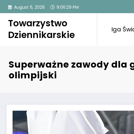
Skip
August 6, 2026
9:06:30 PM
to
content
Towarzystwo
Iga Świ
Dziennikarskie
Superważne zawody dla gw
olimpijski