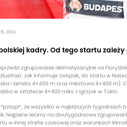
l 15, 2024
lskiej kadry. Od tego startu zależy 
rzedzi zgrupowanie aklimatyzacyjne na Florydzie, 
usiński. Jak informuje związek, do startu w Nassau
męska i żeńska 4×400 m oraz mikstowa 4×400 m). 
aliści w sztafecie 4×400 miks z igrzysk w Tokio.
*pzla.pl*, że wszystko w najbliższych tygodniach 
wodnik. Najpierw lecimy na dwutygodniowe zgrupowa
tu w innej strefie czasowej oraz warunkach klima