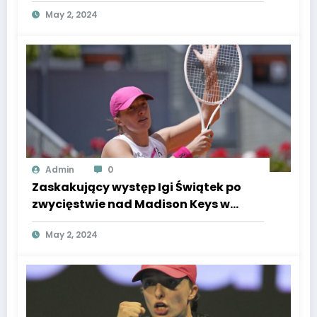
Super Express donosi, że właśnie ją
May 2, 2024
wyprzedziła.
Admin
0
Zaskakujący występ Igi Świątek po
zwycięstwie nad Madison Keys w
Super Express.
May 2, 2024