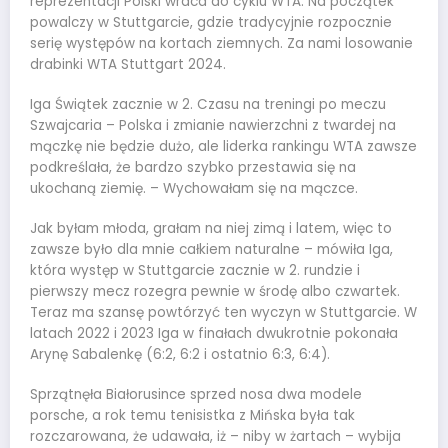
reprezentacji Polski wraca do cyklu WTA. Na początek
powalczy w Stuttgarcie, gdzie tradycyjnie rozpocznie
serię występów na kortach ziemnych. Za nami losowanie
drabinki WTA Stuttgart 2024.
Iga Świątek zacznie w 2. Czasu na treningi po meczu
Szwajcaria – Polska i zmianie nawierzchni z twardej na
mączkę nie będzie dużo, ale liderka rankingu WTA zawsze
podkreślała, że bardzo szybko przestawia się na
ukochaną ziemię. – Wychowałam się na mączce.
Jak byłam młoda, grałam na niej zimą i latem, więc to
zawsze było dla mnie całkiem naturalne – mówiła Iga,
która występ w Stuttgarcie zacznie w 2. rundzie i
pierwszy mecz rozegra pewnie w środę albo czwartek.
Teraz ma szansę powtórzyć ten wyczyn w Stuttgarcie. W
latach 2022 i 2023 Iga w finałach dwukrotnie pokonała
Arynę Sabalenkę (6:2, 6:2 i ostatnio 6:3, 6:4).
Sprzątnęła Białorusince sprzed nosa dwa modele
porsche, a rok temu tenisistka z Mińska była tak
rozczarowana, że udawała, iż – niby w żartach – wybija