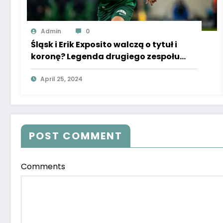
Admin
0
Śląsk i Erik Exposito walczą o tytuł i
koronę? Legenda drugiego zespołu
mówi o determinacji, brak
dramatyzowania
April 25, 2024
POST COMMENT
Comments