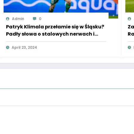
Admin
0
Patryk Klimala przełamie się w Śląsku?
Za
Padły słowa o stalowych nerwach i
Ra
odporności na krytykę
hi
April 23, 2024