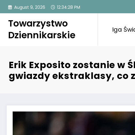
Skip
August 9, 2026
12:34:29 PM
to
content
Towarzystwo
Iga Świ
Dziennikarskie
Erik Exposito zostanie w 
gwiazdy ekstraklasy, co