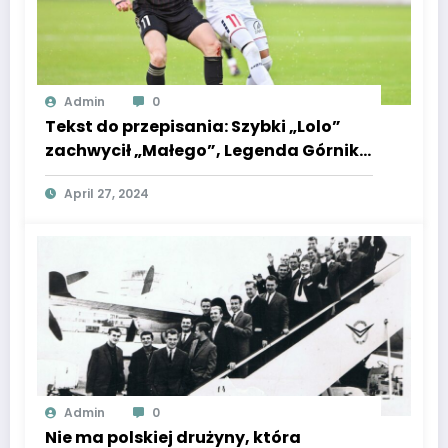
Admin
0
Tekst do przepisania: Szybki „Lolo”
zachwycił „Małego”, Legenda Górnika
oklaskiwała techniczny kunszt
April 27, 2024
Lawrence’a Ennalego. Orkiestra
Urbana rozjechała ŁKS
Admin
0
Nie ma polskiej drużyny, która