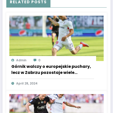
RELATED POSTS
Admin
0
Górnik walczy o europejskie puchary,
lecz w Zabrzu pozostaje wiele
tajemnic. Rzadka przyszłość
April 28, 2024
pomocnika.