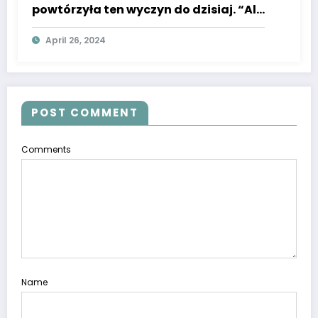
powtórzyła ten wyczyn do dzisiaj. “Ale
ten szampan smakował gorzko…”
April 26, 2024
POST COMMENT
Comments
Name