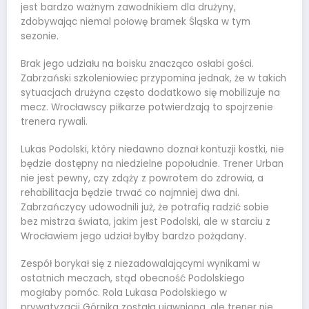
jest bardzo ważnym zawodnikiem dla drużyny,
zdobywając niemal połowę bramek Śląska w tym
sezonie.
Brak jego udziału na boisku znacząco osłabi gości.
Zabrzański szkoleniowiec przypomina jednak, że w takich
sytuacjach drużyna często dodatkowo się mobilizuje na
mecz. Wrocławscy piłkarze potwierdzają to spojrzenie
trenera rywali.
Lukas Podolski, który niedawno doznał kontuzji kostki, nie
będzie dostępny na niedzielne popołudnie. Trener Urban
nie jest pewny, czy zdąży z powrotem do zdrowia, a
rehabilitacja będzie trwać co najmniej dwa dni.
Zabrzańczycy udowodnili już, że potrafią radzić sobie
bez mistrza świata, jakim jest Podolski, ale w starciu z
Wrocławiem jego udział byłby bardzo pożądany.
Zespół borykał się z niezadowalającymi wynikami w
ostatnich meczach, stąd obecność Podolskiego
mogłaby pomóc. Rola Lukasa Podolskiego w
prywatyzacji Górnika została ujawniona, ale trener nie