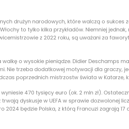
cnych drużyn narodowych, które walczą o sukces z
i Włochy to tylko kilka przykładów. Niemniej jednak
 i wicemistrzowie z 2022 roku, są uważani za faw
na walkę o wysokie pieniądze. Didier Deschamps ma
. Nie trzeba dodatkowej motywacji dla graczy, je
odczas poprzednich mistrzostw świata w Katarze, ka
niesie 470 tysięcy euro (ok. 2 mln zł). Ostatec
ż trwają dyskusje w UEFA w sprawie dozwolonej lic
ro 2024 będzie Polska, z którą Francuzi zagrają 17 