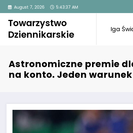
Skip
August 7, 2026
5:43:38 AM
to
content
Towarzystwo
Iga Świ
Dziennikarskie
Astronomiczne premie dla
na konto. Jeden warunek 