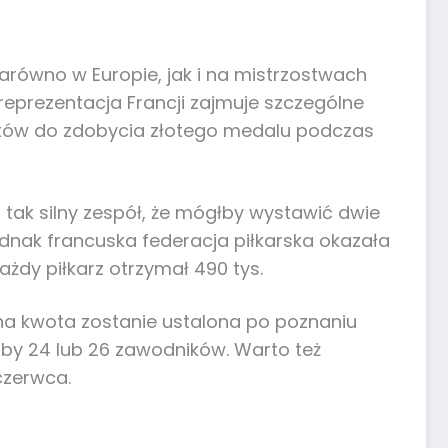
arówno w Europie, jak i na mistrzostwach
, reprezentacja Francji zajmuje szczególne
orytów do zdobycia złotego medalu podczas
 tak silny zespół, że mógłby wystawić dwie
dnak francuska federacja piłkarska okazała
żdy piłkarz otrzymał 490 tys.
zna kwota zostanie ustalona po poznaniu
zby 24 lub 26 zawodników. Warto też
czerwca.