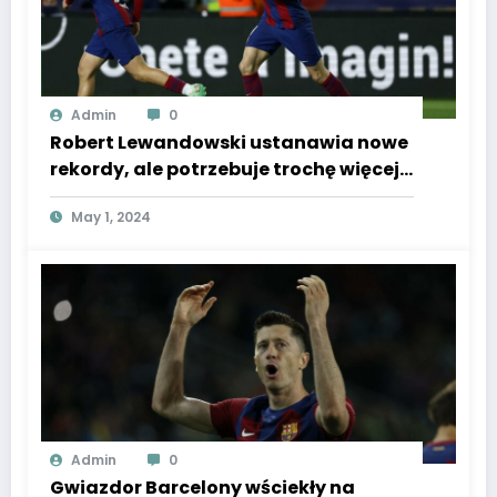
Admin
0
Robert Lewandowski ustanawia nowe
rekordy, ale potrzebuje trochę więcej,
aby osiągnąć ten wynik. “Jestem
May 1, 2024
pewny, że to zrobi. Życzę mu tego”
[ROZMOWA SE]
Admin
0
Gwiazdor Barcelony wściekły na