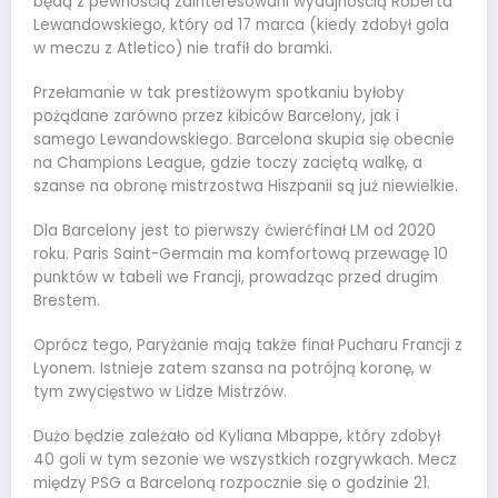
będą z pewnością zainteresowani wydajnością Roberta
Lewandowskiego, który od 17 marca (kiedy zdobył gola
w meczu z Atletico) nie trafił do bramki.
Przełamanie w tak prestiżowym spotkaniu byłoby
pożądane zarówno przez kibiców Barcelony, jak i
samego Lewandowskiego. Barcelona skupia się obecnie
na Champions League, gdzie toczy zaciętą walkę, a
szanse na obronę mistrzostwa Hiszpanii są już niewielkie.
Dla Barcelony jest to pierwszy ćwierćfinał LM od 2020
roku. Paris Saint-Germain ma komfortową przewagę 10
punktów w tabeli we Francji, prowadząc przed drugim
Brestem.
Oprócz tego, Paryżanie mają także finał Pucharu Francji z
Lyonem. Istnieje zatem szansa na potrójną koronę, w
tym zwycięstwo w Lidze Mistrzów.
Dużo będzie zależało od Kyliana Mbappe, który zdobył
40 goli w tym sezonie we wszystkich rozgrywkach. Mecz
między PSG a Barceloną rozpocznie się o godzinie 21.