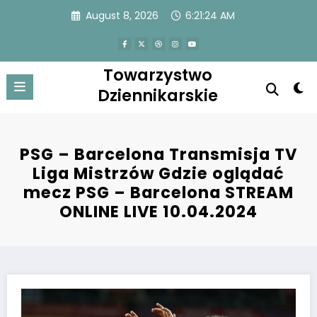
Skip
August 8, 2026
6:21:24 AM
to
content
Towarzystwo
Dziennikarskie
PSG – Barcelona Transmisja TV
Liga Mistrzów Gdzie oglądać
mecz PSG – Barcelona STREAM
ONLINE LIVE 10.04.2024