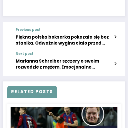
Previous post
Piękna polska bokserka pokazała się bez
stanika. Odważnie wygina ciało przed
obiektywem. Obrazki gorące jak islandzka
Next post
lawa
Marianna Schreiber szczery o swoim
rozwodzie z mężem. Emocjonalne
wyznanie w Super Expressie porusza do
łez.
RELATED POSTS