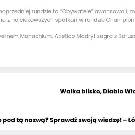
poprzedniej rundzie to “Obywatele” awansowali, m
no z najciekawszych spotkań w rundzie Champion
ayernem Monachium, Atletico Madryt zagra z Boru
Walka blisko, Diablo Wł
ię pod tą nazwą? Sprawdź swoją wiedzę! – Łó