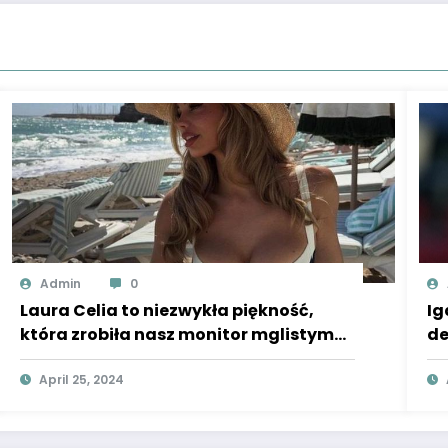
Admin
0
Laura Celia to niezwykła piękność,
Ig
która zrobiła nasz monitor mglistym
de
przez nową dziewczynę Jude’a
Ba
Bellinghama!
April 25, 2024