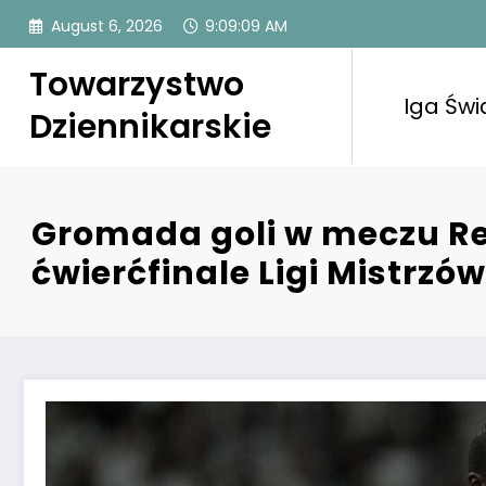
Skip
August 6, 2026
9:09:10 AM
to
content
Towarzystwo
Iga Świ
Dziennikarskie
Gromada goli w meczu Re
ćwierćfinale Ligi Mistrzów