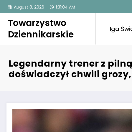
Skip
August 8, 2026
1:31:05 AM
to
content
Towarzystwo
Iga Świ
Dziennikarskie
Legendarny trener z pilną
doświadczył chwili grozy