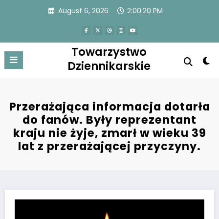
Skip
August 6, 2026
2:00:20 PM
to
content
Towarzystwo
Dziennikarskie
Przerażająca informacja dotarła
do fanów. Były reprezentant
kraju nie żyje, zmarł w wieku 39
lat z przerażającej przyczyny.