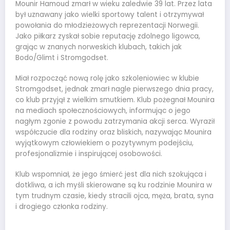
Mounir Hamoud zmarł w wieku zaledwie 39 lat. Przez lata
był uznawany jako wielki sportowy talent i otrzymywał
powołania do młodzieżowych reprezentacji Norwegii.
Jako piłkarz zyskał sobie reputację zdolnego ligowca,
grając w znanych norweskich klubach, takich jak
Bodo/Glimt i Stromgodset.
Miał rozpocząć nową rolę jako szkoleniowiec w klubie
Stromgodset, jednak zmarł nagle pierwszego dnia pracy,
co klub przyjął z wielkim smutkiem. Klub pożegnał Mounira
na mediach społecznościowych, informując o jego
nagłym zgonie z powodu zatrzymania akcji serca. Wyraził
współczucie dla rodziny oraz bliskich, nazywając Mounira
wyjątkowym człowiekiem o pozytywnym podejściu,
profesjonalizmie i inspirującej osobowości.
Klub wspomniał, że jego śmierć jest dla nich szokująca i
dotkliwa, a ich myśli skierowane są ku rodzinie Mounira w
tym trudnym czasie, kiedy stracili ojca, męża, brata, syna
i drogiego członka rodziny.