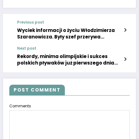
Previous post
Wyciek informacji o życiu Włodzimierza
Szaranowicza. Były szef przerywa
milczenie, mówi przed kamerami
Next post
Rekordy, minima olimpijskie i sukces
polskich pływaków już pierwszego dnia
mistrzostw świata!
POST COMMENT
Comments