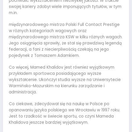
pochwalić wykształceniem niezwykłej jakości. W trakcie
swojej kariery zdobył wiele imponujących tytułów, w tym
m.in.
międzynarodowego mistrza Polski Full Contact Prestige
w różnych kategoriach wagowych oraz
międzynarodowego mistrza KSW w kilku różnych wagach.
Jego osiągnięcia sprawiły, że stał się prawdziwą legendą
federacji, a fani z niecierpliwością czekają na jego
pojedynek z Tomaszem Adamkiem.
Co więcej, Mamed Khalidov jest również wyjątkowym
przykładem sportowca posiadającego wyższe
wykształcenie. Ukończył studia wyższe na Uniwersytecie
Warmińsko-Mazurskim na kierunku zarządzanie i
administracja.
Co ciekawe, zdecydował się na naukę w Polsce po
opanowaniu języka polskiego we Wrocławiu w 1997 roku.
Jest to rzadkość w świecie sportu, co czyni Mameda
Khalidova jeszcze bardziej wyjątkowym.