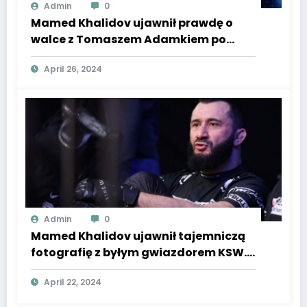
Admin
0
Mamed Khalidov ujawnił prawdę o
walce z Tomaszem Adamkiem po
pewnym czasie. Fani byli poruszeni,
April 26, 2024
pisze Super Express.
Admin
0
Mamed Khalidov ujawnił tajemniczą
fotografię z byłym gwiazdorem KSW.
Wzbudziło to ogromne poruszenie
April 22, 2024