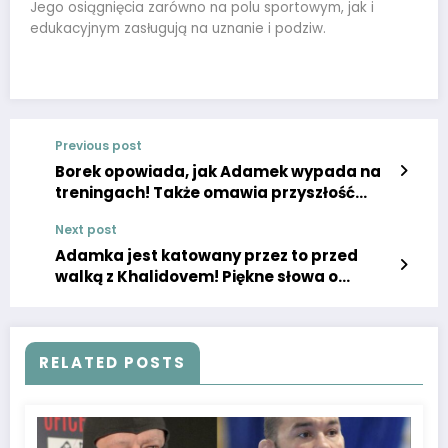
Jego osiągnięcia zarówno na polu sportowym, jak i
edukacyjnym zasługują na uznanie i podziw.
Previous post
Borek opowiada, jak Adamek wypada na
treningach! Także omawia przyszłość
Górala w Fame
Next post
Adamka jest katowany przez to przed
walką z Khalidovem! Piękne słowa o
legendzie boksu
RELATED POSTS