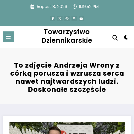
Skip
August 8, 2026
11:19:52 PM
to
content
Towarzystwo
Dziennikarskie
To zdjęcie Andrzeja Wrony z
córką porusza i wzrusza serca
nawet najtwardszych ludzi.
Doskonałe szczęście