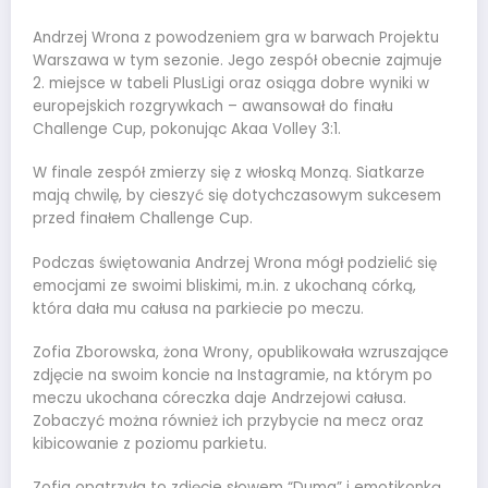
Andrzej Wrona z powodzeniem gra w barwach Projektu
Warszawa w tym sezonie. Jego zespół obecnie zajmuje
2. miejsce w tabeli PlusLigi oraz osiąga dobre wyniki w
europejskich rozgrywkach – awansował do finału
Challenge Cup, pokonując Akaa Volley 3:1.
W finale zespół zmierzy się z włoską Monzą. Siatkarze
mają chwilę, by cieszyć się dotychczasowym sukcesem
przed finałem Challenge Cup.
Podczas świętowania Andrzej Wrona mógł podzielić się
emocjami ze swoimi bliskimi, m.in. z ukochaną córką,
która dała mu całusa na parkiecie po meczu.
Zofia Zborowska, żona Wrony, opublikowała wzruszające
zdjęcie na swoim koncie na Instagramie, na którym po
meczu ukochana córeczka daje Andrzejowi całusa.
Zobaczyć można również ich przybycie na mecz oraz
kibicowanie z poziomu parkietu.
Zofia opatrzyła to zdjęcie słowem “Duma” i emotikonką