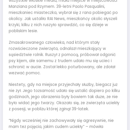
wszystkie włoskie media, miała miejsce w miejscowości
Manziana pod Rzymem. 39-letni Paolo Pasqualini,
mieszkaniec miasteczka, wybrał się z rana pobiegać po
okolicy. Jak ustaliło RAI News, mieszkańcy okolic słyszeli
krzyki, kilku z nich ruszyło sprawdzić, co się dzieje w
pobliskim lesie.
Zmasakrowanego człowieka, nad którym stały
rozwścieczone zwierzęta, odnalazł mieszkający w
sąsiedztwie rolnik. Ruszył z pomocą, próbował odgonić
psy kijem, ale samemu z trudem udało mu się uciec i
schronić w aucie. Został lekko poturbowany, ale zdołał
wezwać pomoc.
Niestety, gdy na miejsce przyjechały służby, biegacz już
nie żył. Jego tożsamość udało się ustalić dopiero po kilku
godzinach, jego obrażenia były bowiem tak duże, że nie
było widać jego twarzy. Okazało się, że zwierzęta uciekły
z posesji, w pobliżu której zginął 39-latek.
“Nigdy wcześniej nie zachowywały się agresywnie, nie
mam też pojęcia, jakim cudem uciekły” – mówiła