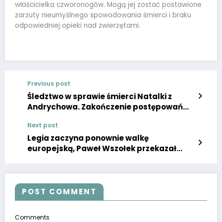
właścicielka czworonogów. Mogą jej zostać postawione
zarzuty nieumyślnego spowodowania śmierci i braku
odpowiedniej opieki nad zwierzętami.
Previous post
Śledztwo w sprawie śmierci Natalki z
Andrychowa. Zakończenie postępowań
dyscyplinarnych policjantów – Kraków,
Next post
Super Express
Legia zaczyna ponownie walkę
europejską, Paweł Wszołek przekazał
wiadomość na dwumecz z Molde. Słowa
są: Super Express.
POST COMMENT
Comments