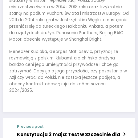
siatkarzy w historii reprezentacji Polski. Zdobył
mistrzostwo świata w 2014 i 2018 roku oraz trzykrotnie
stanął na podium Pucharu Świata i mistrzostw Europy. Od
2011 do 2014 roku grał w Jastrzębskim Węglu, a następnie
przeniósł się do tureckiego Halkbanku Ankara, a potem
do azjatyckich drużyn: Panasonic Panthers, Beijing BAIC
Motor, obecnie występuje w Shanghai Bright.
Menedżer Kubiaka, Georges Matijasevic, przyznał, że
rozmawiają z polskimi klubami, ale chińska drużyna
bardzo ceni jego umiejętności przywódcze i chce go
zatrzymać. Decyzja o jego przyszłości, czy pozostanie w
Azji czy wróci do Polski, nie została jeszcze podjęta, a
obecny kontrakt obowiązuje do końca sezonu
2024/2025.
Previous post
Konstytucja 3 maja: Test w Szczecinie dla