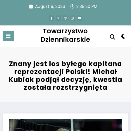
Skip
August 9, 2026
3:38:50 PM
to
content
Towarzystwo
Dziennikarskie
Znany jest los byłego kapitana
reprezentacji Polski! Michał
Kubiak podjął decyzję, kwestia
została rozstrzygnięta