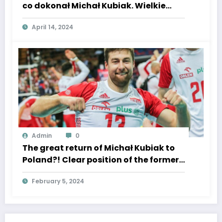
co dokonał Michał Kubiak. Wielkie
święto
April 14, 2024
Admin
0
The great return of Michał Kubiak to
Poland?! Clear position of the former
captain of the “white-reds”, a real
February 5, 2024
bombshell