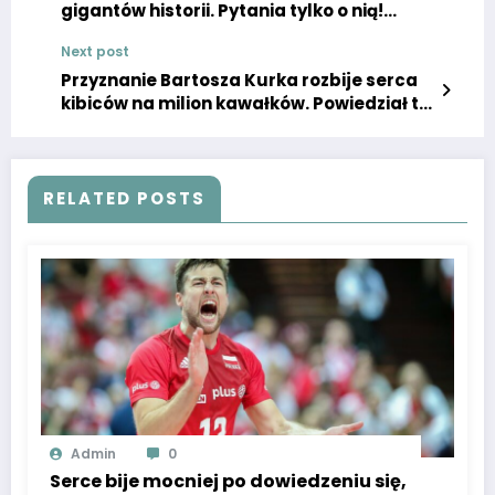
gigantów historii. Pytania tylko o nią!
Super Express
Next post
Przyznanie Bartosza Kurka rozbije serca
kibiców na milion kawałków. Powiedział to,
czego wielu się obawiało. To będzie koniec
RELATED POSTS
Admin
0
Serce bije mocniej po dowiedzeniu się,