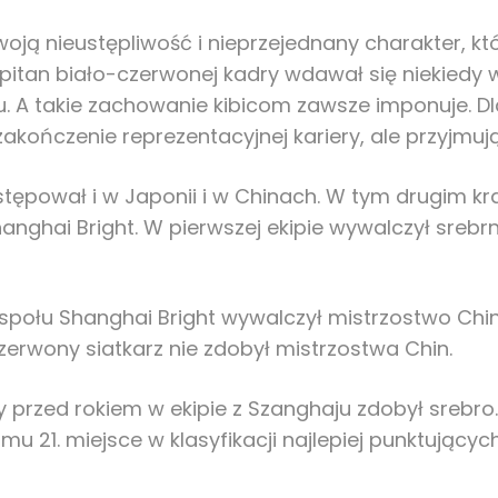
woją nieustępliwość i nieprzejednany charakter, k
pitan biało-czerwonej kadry wdawał się niekiedy 
u. A takie zachowanie kibicom zawsze imponuje.
ł zakończenie reprezentacyjnej kariery, ale przyjmu
 występował i w Japonii i w Chinach. W tym drugim
hanghai Bright. W pierwszej ekipie wywalczył sre
społu Shanghai Bright wywalczył mistrzostwo Chin. 
zerwony siatkarz nie zdobył mistrzostwa Chin.
ry przed rokiem w ekipie z Szanghaju zdobył srebr
u 21. miejsce w klasyfikacji najlepiej punktujących 