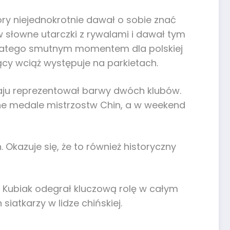
tóry niejednokrotnie dawał o sobie znać
w słowne utarczki z rywalami i dawał tym
 Dlatego smutnym momentem dla polskiej
jący wciąż występuje na parkietach.
 kraju reprezentował barwy dwóch klubów.
brne medale mistrzostw Chin, a w weekend
Okazuje się, że to również historyczny
o. Kubiak odegrał kluczową rolę w całym
siatkarzy w lidze chińskiej.