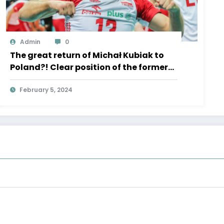
Admin
0
The great return of Michał Kubiak to
Poland?! Clear position of the former
captain of the “white-reds”, a real
bombshell
February 5, 2024