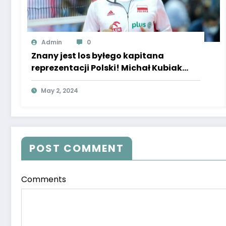
Admin
0
Znany jest los byłego kapitana
reprezentacji Polski! Michał Kubiak
podjął decyzję, kwestia została
rozstrzygnięta
May 2, 2024
POST COMMENT
Comments