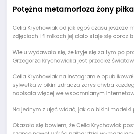
Potężna metamorfoza żony piłkarz
Celia Krychowiak od jakiegoś czasu jeszcze
zdjęciach i filmikach jej ciało staje się coraz 
Wielu wydawało się, że kryje się za tym po 
Grzegorza Krychowiaka jest przecież światowe
Celia Krychowiak na Instagramie opublikowała 
sylwetka w bikini zdradza zarys chyba każdeg
napisała więcej we wspomnianym internetow
Na jednym z ujęć widać, jak do bikini modelki
Okazało się bowiem, że Celia Krychowiak post
szanse nawet wśród najbardziej wymagający