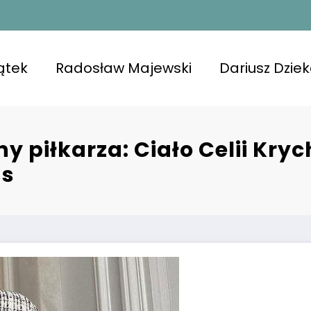
ątek
Radosław Majewski
Dariusz Dzie
 piłkarza: Ciało Celii Kryc
ss