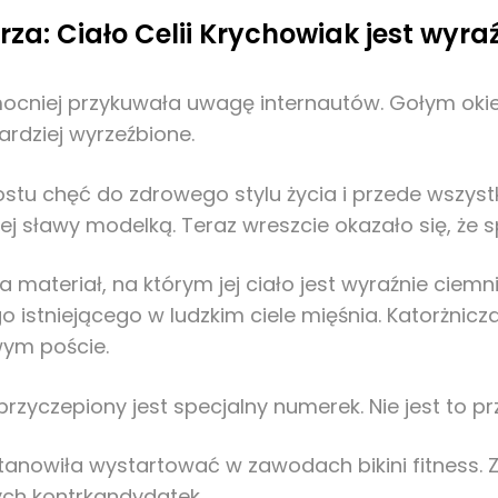
a: Ciało Celii Krychowiak jest wyraź
 mocniej przykuwała uwagę internautów. Gołym oki
bardziej wyrzeźbione.
prostu chęć do zdrowego stylu życia i przede wsz
j sławy modelką. Teraz wreszcie okazało się, że 
materiał, na którym jej ciało jest wyraźnie ciemni
o istniejącego w ludzkim ciele mięśnia. Katorżnic
ym poście.
 przyczepiony jest specjalny numerek. Nie jest to p
anowiła wystartować w zawodach bikini fitness. Z
ch kontrkandydatek.