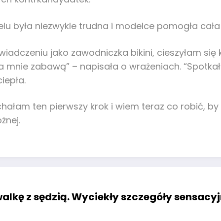
elu była niezwykle trudna i modelce pomogła cała 
dczeniu jako zawodniczka bikini, cieszyłam się ka
la mnie zabawą” – napisała o wrażeniach. “Spotkał
iepła.
ochałam ten pierwszy krok i wiem teraz co robić,
żnej.
alkę z sędzią. Wyciekły szczegóły sensacyjn