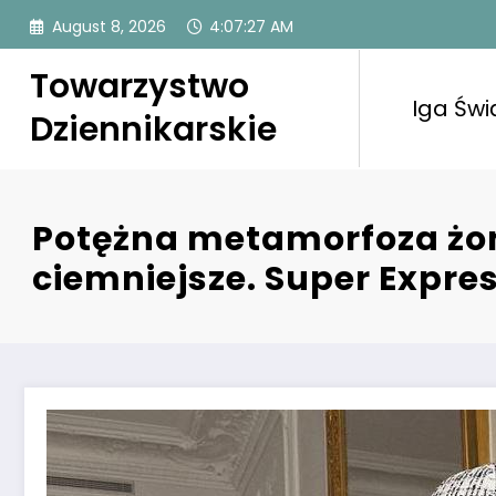
Skip
August 8, 2026
4:07:27 AM
to
content
Towarzystwo
Iga Świ
Dziennikarskie
Potężna metamorfoza żony
ciemniejsze. Super Expre