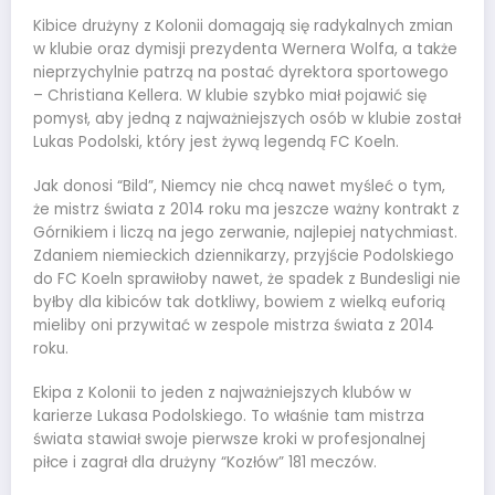
Kibice drużyny z Kolonii domagają się radykalnych zmian
w klubie oraz dymisji prezydenta Wernera Wolfa, a także
nieprzychylnie patrzą na postać dyrektora sportowego
– Christiana Kellera. W klubie szybko miał pojawić się
pomysł, aby jedną z najważniejszych osób w klubie został
Lukas Podolski, który jest żywą legendą FC Koeln.
Jak donosi “Bild”, Niemcy nie chcą nawet myśleć o tym,
że mistrz świata z 2014 roku ma jeszcze ważny kontrakt z
Górnikiem i liczą na jego zerwanie, najlepiej natychmiast.
Zdaniem niemieckich dziennikarzy, przyjście Podolskiego
do FC Koeln sprawiłoby nawet, że spadek z Bundesligi nie
byłby dla kibiców tak dotkliwy, bowiem z wielką euforią
mieliby oni przywitać w zespole mistrza świata z 2014
roku.
Ekipa z Kolonii to jeden z najważniejszych klubów w
karierze Lukasa Podolskiego. To właśnie tam mistrza
świata stawiał swoje pierwsze kroki w profesjonalnej
piłce i zagrał dla drużyny “Kozłów” 181 meczów.