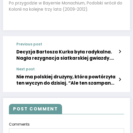
Po przygodzie w Bayernie Monachium, Podolski wrócił do
Kolonii na kolejne trzy lata (2009-2012).
Previous post
Decyzja Bartosza Kurka była radykalna.
Nagła rezygnacja siatkarskiej gwiazdy.
Doszedł do granic i powiedział dość.
Next post
Nie ma polskiej drużyny, która powtórzyła
ten wyczyn do dzisiaj. “Ale ten szampan
smakował gorzko…”
POST COMMENT
Comments