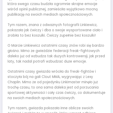
która swego czasu budziła ogromnie skrajne emocje
wśród opinii publicznej, zamieściła wyjątkowo mocną
publikację na swoich mediach społecznościowych.
Tym razem, znana z odważnych fotografii Linkiewicz,
pokazała jak ćwiczy i dba o swoje wysportowane ciało i
zrobiła to bez koszulki. Ćwiczy zupełnie bez koszulki!
O Marcie Linkiewicz ostatnimi czasy znów robi się bardzo
głośno. Mimo że gwieździe federacji freak-fightowych
daleko już od wzbudza tak duzych kontrowersji, jak przed
laty, tak nadal potrafi wzbudzać duże emocje.
Ostatnimi czasy gwiazda wróciła do freak-fightów i
stoczyła bój na gali Clout MMA, wygrywając z Lexy
Chaplin. Mimo że od pojedynku Linkimaster minęło już
trochę czasu, to ona sama daleka jest od porzucania
sportowej aktywności i cały czas ćwiczy, co dokumentuje
na swoich mediach społecznościowych.
Tym razem, gwiazda pokazała inne oblicze swoich