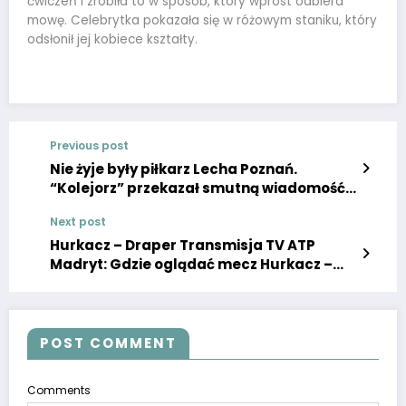
ćwiczeń i zrobiła to w sposób, który wprost odbiera
mowę. Celebrytka pokazała się w różowym staniku, który
odsłonił jej kobiece kształty.
Previous post
Nie żyje były piłkarz Lecha Poznań.
“Kolejorz” przekazał smutną wiadomość!
Klub pogrążył się w żałobie
Next post
Hurkacz – Draper Transmisja TV ATP
Madryt: Gdzie oglądać mecz Hurkacz –
Draper STREAM ONLINE LIVE 26.04.2024
POST COMMENT
Comments