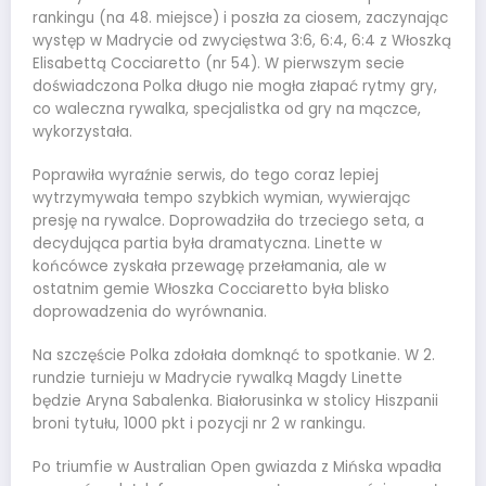
rankingu (na 48. miejsce) i poszła za ciosem, zaczynając
występ w Madrycie od zwycięstwa 3:6, 6:4, 6:4 z Włoszką
Elisabettą Cocciaretto (nr 54). W pierwszym secie
doświadczona Polka długo nie mogła złapać rytmy gry,
co waleczna rywalka, specjalistka od gry na mączce,
wykorzystała.
Poprawiła wyraźnie serwis, do tego coraz lepiej
wytrzymywała tempo szybkich wymian, wywierając
presję na rywalce. Doprowadziła do trzeciego seta, a
decydująca partia była dramatyczna. Linette w
końcówce zyskała przewagę przełamania, ale w
ostatnim gemie Włoszka Cocciaretto była blisko
doprowadzenia do wyrównania.
Na szczęście Polka zdołała domknąć to spotkanie. W 2.
rundzie turnieju w Madrycie rywalką Magdy Linette
będzie Aryna Sabalenka. Białorusinka w stolicy Hiszpanii
broni tytułu, 1000 pkt i pozycji nr 2 w rankingu.
Po triumfie w Australian Open gwiazda z Mińska wpadła