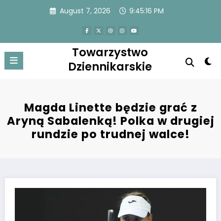
Skip
August 7, 2026
9:45:16 PM
to
content
Towarzystwo
Dziennikarskie
Magda Linette będzie grać z
Aryną Sabalenką! Polka w drugiej
rundzie po trudnej walce!