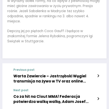
w wyraźny dołek formy, na co wpływ z pewnością mogły
mieć głośne zawirowania w życiu prywatnym. Presja
rośnie. Jeżeli Sabalenka w Madrycie też szybko
odpadnie, spadnie w rankingu na 3. albo nawet 4.
miejsce.
Depczą jej po piętach Coco Gauff i będąca w
znakomitej formie Jelena Rybakina, pogromczyni Igi
Świątek w Stuttgarcie.
Previous post
Warta Zawiercie – Jastrzębski Węgiel
transmisja na żywo w TV oraz online
24.04.2024 – gdzie oglądać?
Next post
Co za hit na Clout MMA! Federacja
potwierdza walką walkę, Adam Josef
wchodzi do gry!