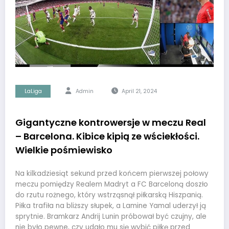
LaLiga
Admin
April 21, 2024
Gigantyczne kontrowersje w meczu Real
– Barcelona. Kibice kipią ze wściekłości.
Wielkie pośmiewisko
Na kilkadziesiąt sekund przed końcem pierwszej połowy
meczu pomiędzy Realem Madryt a FC Barceloną doszło
do rzutu rożnego, który wstrząsnął piłkarską Hiszpanią.
Piłka trafiła na bliższy słupek, a Lamine Yamal uderzył ją
sprytnie. Bramkarz Andrij Lunin próbował być czujny, ale
nie było pewne, czy udało mu się wybić piłkę przed