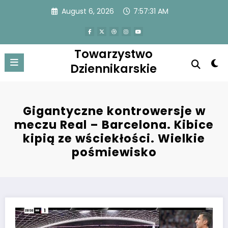
Skip
August 6, 2026
7:57:31 AM
to
content
Towarzystwo
Dziennikarskie
Gigantyczne kontrowersje w
meczu Real – Barcelona. Kibice
kipią ze wściekłości. Wielkie
pośmiewisko