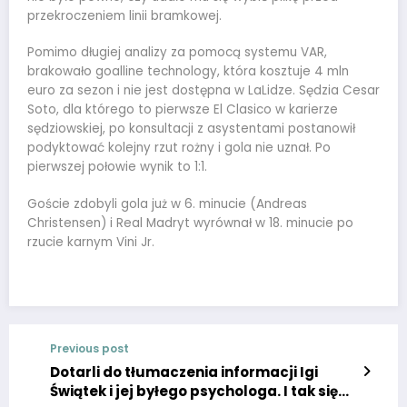
przekroczeniem linii bramkowej.
Pomimo długiej analizy za pomocą systemu VAR,
brakowało goalline technology, która kosztuje 4 mln
euro za sezon i nie jest dostępna w LaLidze. Sędzia Cesar
Soto, dla którego to pierwsze El Clasico w karierze
sędziowskiej, po konsultacji z asystentami postanowił
podyktować kolejny rzut rożny i gola nie uznał. Po
pierwszej połowie wynik to 1:1.
Goście zdobyli gola już w 6. minucie (Andreas
Christensen) i Real Madryt wyrównał w 18. minucie po
rzucie karnym Vini Jr.
Previous post
Dotarli do tłumaczenia informacji Igi
Świątek i jej byłego psychologa. I tak się