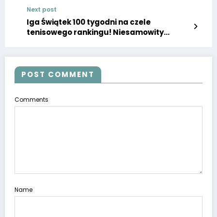
zaczęło. Nie uwierzycie, jak Daria
Next post
Abramowicz nazwała tenisistkę
Iga Świątek 100 tygodni na czele
tenisowego rankingu! Niesamowity
sukces wielkiej Polki!
POST COMMENT
Comments
Name