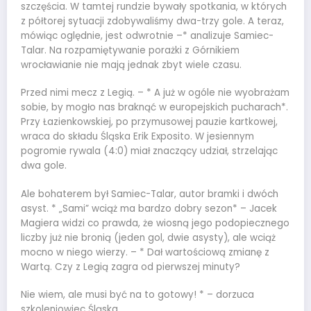
szczęścia. W tamtej rundzie bywały spotkania, w których
z półtorej sytuacji zdobywaliśmy dwa-trzy gole. A teraz,
mówiąc oględnie, jest odwrotnie –* analizuje Samiec-
Talar. Na rozpamiętywanie porażki z Górnikiem
wrocławianie nie mają jednak zbyt wiele czasu.
Przed nimi mecz z Legią. – * A już w ogóle nie wyobrażam
sobie, by mogło nas braknąć w europejskich pucharach*.
Przy Łazienkowskiej, po przymusowej pauzie kartkowej,
wraca do składu Śląska Erik Exposito. W jesiennym
pogromie rywala (4:0) miał znaczący udział, strzelając
dwa gole.
Ale bohaterem był Samiec-Talar, autor bramki i dwóch
asyst. * „Sami” wciąż ma bardzo dobry sezon* – Jacek
Magiera widzi co prawda, że wiosną jego podopiecznego
liczby już nie bronią (jeden gol, dwie asysty), ale wciąż
mocno w niego wierzy. – * Dał wartościową zmianę z
Wartą. Czy z Legią zagra od pierwszej minuty?
Nie wiem, ale musi być na to gotowy! * – dorzuca
szkoleniowiec Śląska.