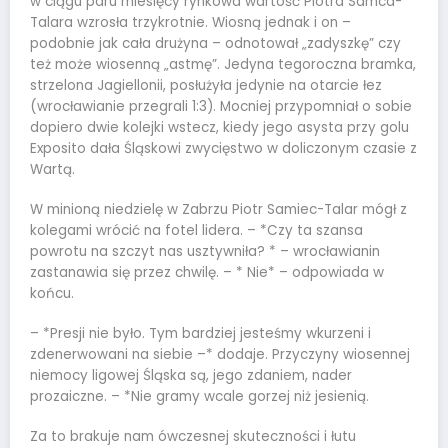
w ciągu paru miesięcy rynkowa wartość Piotra Samca-
Talara wzrosła trzykrotnie. Wiosną jednak i on –
podobnie jak cała drużyna – odnotował „zadyszkę” czy
też może wiosenną „astmę”. Jedyna tegoroczna bramka,
strzelona Jagiellonii, posłużyła jedynie na otarcie łez
(wrocławianie przegrali 1:3). Mocniej przypomniał o sobie
dopiero dwie kolejki wstecz, kiedy jego asysta przy golu
Exposito dała Śląskowi zwycięstwo w doliczonym czasie z
Wartą.
W minioną niedzielę w Zabrzu Piotr Samiec-Talar mógł z
kolegami wrócić na fotel lidera. – *Czy ta szansa
powrotu na szczyt nas usztywniła? * – wrocławianin
zastanawia się przez chwilę. – * Nie* – odpowiada w
końcu.
– *Presji nie było. Tym bardziej jesteśmy wkurzeni i
zdenerwowani na siebie –* dodaje. Przyczyny wiosennej
niemocy ligowej Śląska są, jego zdaniem, nader
prozaiczne. – *Nie gramy wcale gorzej niż jesienią.
Za to brakuje nam ówczesnej skuteczności i łutu