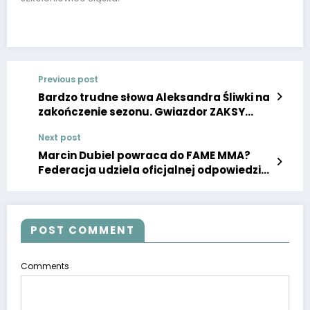
Previous post
Bardzo trudne słowa Aleksandra Śliwki na
zakończenie sezonu. Gwiazdor ZAKSY
zaczął przepraszać. Aż nas ścisnęło w
Next post
gardle
Marcin Dubiel powraca do FAME MMA?
Federacja udziela oficjalnej odpowiedzi
na nagłą informację!
POST COMMENT
Comments