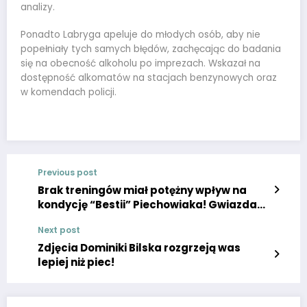
analizy.
Ponadto Labryga apeluje do młodych osób, aby nie
popełniały tych samych błędów, zachęcając do badania
się na obecność alkoholu po imprezach. Wskazał na
dostępność alkomatów na stacjach benzynowych oraz
w komendach policji.
Previous post
Brak treningów miał potężny wpływ na
kondycję “Bestii” Piechowiaka! Gwiazda
MMA CLOUT pokazała, co się z nią
Next post
wydarzyło po kontuzji. Mówi o słabej
formie
Zdjęcia Dominiki Bilska rozgrzeją was
lepiej niż piec!