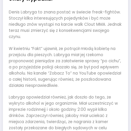
Denis Labryga to znana postać w świecie freak-fightów.
Stoczył kilka interesujących pojedynków i być może
niedługo znów wystąpi na karcie walk Clout MMA. Jednak
teraz musi zmierzyć się z konsekwencjami swojego
czynu.
W kwietniu “Fakt” ujawnił, że potrącił młodą kobietę na
przejściu dla pieszych. Labryga miał jej rzekomo
proponować pieniądze za załatwienie sprawy “po cichu”,
a po przyjeździe policji okazało się, że był pod wpływem
alkoholu. Na kanale “Zobacz To” na YouTube opowiedział
o całej historii, sugerując również, że poszkodowana
działała niesprawiedliwie.
Labryga opowiedział również, jak doszło do tego, że
wykryto alkohol w jego organizmie. Miał uczestniczyć w
imprezie rodzinnejj i około godziny 2:00 wypił kilka
drinków. Zaprzeczył również, jakoby miał uciekać z
miejsca zdarzenia, twierdząc, że nagrania z kamer
zostały przekazane do biegłych sądowych w celu