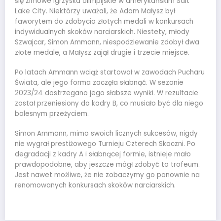
się zimowe igrzyska olimpijskie w amerykańskim Salt
Lake City. Niektórzy uważali, że Adam Małysz był
faworytem do zdobycia złotych medali w konkursach
indywidualnych skoków narciarskich. Niestety, młody
Szwajcar, Simon Ammann, niespodziewanie zdobył dwa
złote medale, a Małysz zajął drugie i trzecie miejsce.
Po latach Ammann wciąż startował w zawodach Pucharu
Świata, ale jego forma zaczęła słabnąć. W sezonie
2023/24 dostrzegano jego słabsze wyniki. W rezultacie
został przeniesiony do kadry B, co musiało być dla niego
bolesnym przeżyciem.
Simon Ammann, mimo swoich licznych sukcesów, nigdy
nie wygrał prestiżowego Turnieju Czterech Skoczni. Po
degradacji z kadry A i słabnącej formie, istnieje mało
prawdopodobne, aby jeszcze mógł zdobyć to trofeum.
Jest nawet możliwe, że nie zobaczymy go ponownie na
renomowanych konkursach skoków narciarskich.