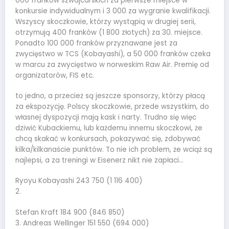
000 franków szwajcarskich za pierwsze miejsce w
konkursie indywidualnym i 3 000 za wygranie kwalifikacji.
Wszyscy skoczkowie, którzy wystąpią w drugiej serii,
otrzymują 400 franków (1 800 złotych) za 30. miejsce.
Ponadto 100 000 franków przyznawane jest za
zwycięstwo w TCS (Kobayashi), a 50 000 franków czeka
w marcu za zwycięstwo w norweskim Raw Air. Premię od
organizatorów, FIS etc.
to jedno, a przecież są jeszcze sponsorzy, którzy płacą
za ekspozycję. Polscy skoczkowie, przede wszystkim, do
własnej dyspozycji mają kask i narty. Trudno się więc
dziwić Kubackiemu, lub każdemu innemu skoczkowi, że
chcą skakać w konkursach, pokazywać się, zdobywać
kilka/kilkanaście punktów. To nie ich problem, że wciąż są
najlepsi, a za treningi w Eisenerz nikt nie zapłaci…
Ryoyu Kobayashi 243 750 (1 116 400)
2.
Stefan Kraft 184 900 (846 850)
3. Andreas Wellinger 151 550 (694 000)