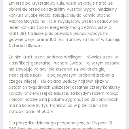
Zmierza po Kryształową Kulę, wiele wskazuje na to, że
obroni się przed Kobayashim. Austriak wygrał niedzielny
konkurs w Lake Placid, zbliżając się do Kamila Stocha i
Adama Małysza na liście zwycięzców wszech czasów na
jeden konkurs (polskie legendy mają 39 zwycięstw, a
Kraft 38). Na liście płac prowadzi jednak Kobayashi,
głównie dzięki premii 100 tys. franków za triumf w Turnieju
Czterech Skoczni.
Za nim Kraft, trzeci Andreas Wellinger – również trzeci w
klasyfikacji generalnej Pucharu Świata. Tej w tym sezonie
nie zawojują Polacy, ale kręcenie się wokół drugiej i
trzeciej dziesiątki – z pojedynczymi próbami zrobienia
czegoś więcej – się opłaca. Będący najrówniejszy w
ostatnich tygodniach Zniszczoł (ostatnie cztery konkursy
kończył w pierwszej dziesiątce, za każdym razem robiąc
kibicom nadzieję na podium/wygraną) po 22 konkursach
ma na koncie 25 tys. franków, co w przeliczeniu na
złotówki daje 114 500 zł.
Dla porządku dziennego przypomnijmy, że FIS płaci 13