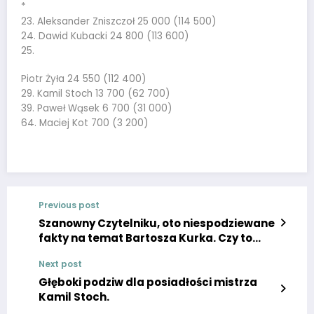
*
23. Aleksander Zniszczoł 25 000 (114 500)
24. Dawid Kubacki 24 800 (113 600)
25.
Piotr Żyła 24 550 (112 400)
29. Kamil Stoch 13 700 (62 700)
39. Paweł Wąsek 6 700 (31 000)
64. Maciej Kot 700 (3 200)
Previous post
Szanowny Czytelniku, oto niespodziewane
fakty na temat Bartosza Kurka. Czy to
będzie przebój? Czekają nas transferowe
Next post
emocje!
Głęboki podziw dla posiadłości mistrza
Kamil Stoch.