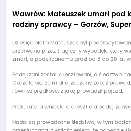
Wawrów: Mateuszek umarł pod k
rodziny sprawcy – Gorzów, Super
Dziesięcioletni Mateuszek był podekscytowa
przerwana przez tragiczny wypadek, który ws
zmarł, a podejrzanemu grozi od 5 do 20 lat wi
Podejrzani zostali aresztowani, a śledztwo n
Okazało się, że miał orzeczony zakaz prowad
również prędkość, z jaką prowadził pojazd.
Prokuratura wniosła o areszt dla podejrzanych 
Nadal są prowadzone śledztwa, w tym badane 
przesłuchana, z wyjaśnieniem, że odbędzie si