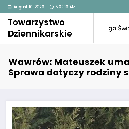
Skip
August 10, 2026
5:02:17 AM
to
content
Towarzystwo
Iga Świ
Dziennikarskie
Wawrów: Mateuszek umar
Sprawa dotyczy rodziny 