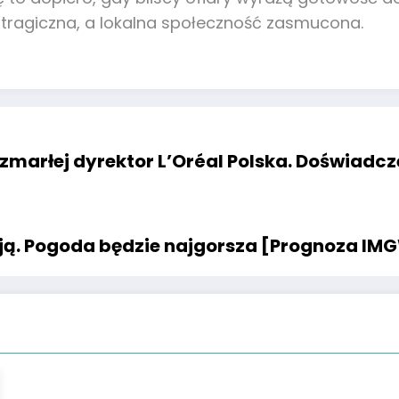
t tragiczna, a lokalna społeczność zasmucona.
ć zmarłej dyrektor L’Oréal Polska. Doświa
ują. Pogoda będzie najgorsza [Prognoza IMG