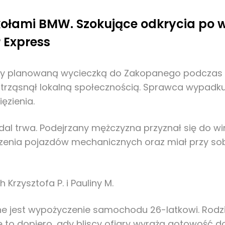
ołami BMW. Szokujące odkrycia po 
 Express
ny planowaną wycieczką do Zakopanego podczas fer
trząsnął lokalną społecznością. Sprawca wypadku
ęzienia.
adal trwa. Podejrzany mężczyzna przyznał się do wi
zenia pojazdów mechanicznych oraz miał przy sobi
Krzysztofa P. i Pauliny M.
jest wypożyczenie samochodu 26-latkowi. Rodzina
ę to dopiero, gdy bliscy ofiary wyrażą gotowość do