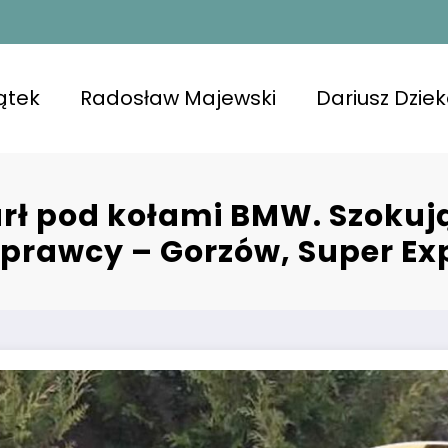
ątek
Radosław Majewski
Dariusz Dzie
ł pod kołami BMW. Szokują
sprawcy – Gorzów, Super Ex