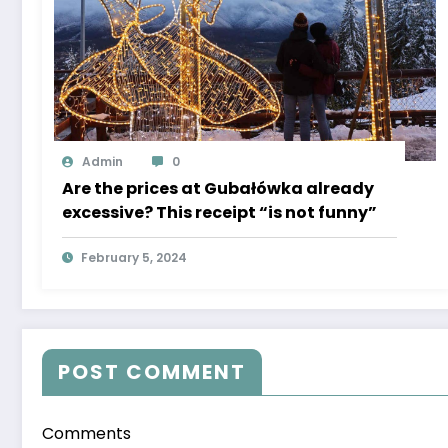
Admin
0
Are the prices at Gubałówka already
excessive? This receipt “is not funny”
February 5, 2024
POST COMMENT
Comments