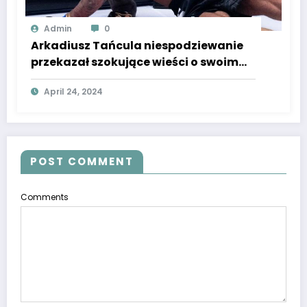
Admin
0
Arkadiusz Tańcula niespodziewanie
przekazał szokujące wieści o swoim
zdrowiu! Spełnił się najczarniejszy
April 24, 2024
scenariusz, nie ma mowy o pomyłce
POST COMMENT
Comments