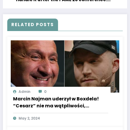
Lawsuits will pour in [EXCLUSIVE TO US]
RELATED POSTS
Admin
0
Marcin Najman uderzył w Boxdela!
“Cesarz” nie ma wątpliwości,
wspomniał o tym
May 2, 2024