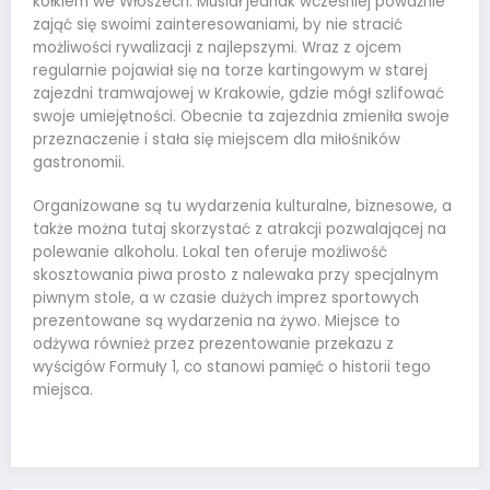
kółkiem we Włoszech. Musiał jednak wcześniej poważnie
zająć się swoimi zainteresowaniami, by nie stracić
możliwości rywalizacji z najlepszymi. Wraz z ojcem
regularnie pojawiał się na torze kartingowym w starej
zajezdni tramwajowej w Krakowie, gdzie mógł szlifować
swoje umiejętności. Obecnie ta zajezdnia zmieniła swoje
przeznaczenie i stała się miejscem dla miłośników
gastronomii.
Organizowane są tu wydarzenia kulturalne, biznesowe, a
także można tutaj skorzystać z atrakcji pozwalającej na
polewanie alkoholu. Lokal ten oferuje możliwość
skosztowania piwa prosto z nalewaka przy specjalnym
piwnym stole, a w czasie dużych imprez sportowych
prezentowane są wydarzenia na żywo. Miejsce to
odżywa również przez prezentowanie przekazu z
wyścigów Formuły 1, co stanowi pamięć o historii tego
miejsca.